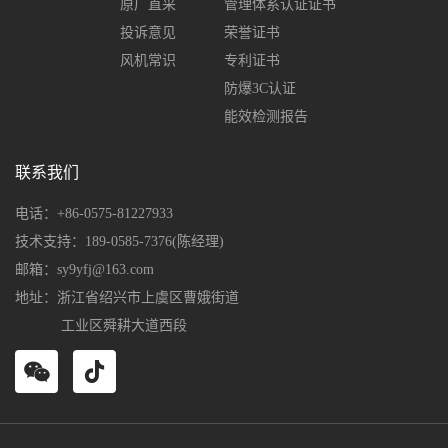
原厂直采
管理体系认证证书
投诉意见
荣誉证书
风机常识
专利证书
防爆3C认证
能效检测报告
联系我们
电话：+86-0575-81227933
技术支持：189-0585-7376(陈经理)
邮箱：sy9yfj@163.com
地址：浙江省绍兴市上虞区曹娥街道
工业区舜耕大道西段