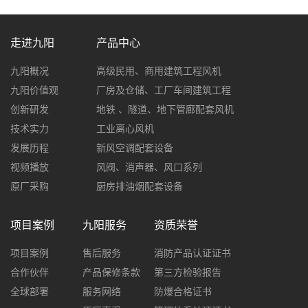
走进九阳
产品中心
九阳概况
高级民用、商用建筑工程风机
九阳价值观
厂房及仓储、工厂车间建筑工程
创新研发
地铁 、隧道、地下管廊配套风机
技术实力
工业离心风机
发展历程
新风空调配套设备
视频播放
风阀、消声器、风口系列
原厂采购
厨房排油烟配套设备
项目案例
九阳服务
资质荣誉
项目案例
售后服务
消防产品认证证书
合作伙伴
产品保修条款
第三方检验报告
全球部署
服务网络
防爆合格证书