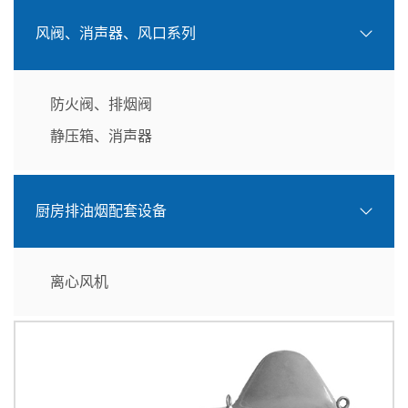
风阀、消声器、风口系列
防火阀、排烟阀
静压箱、消声器
厨房排油烟配套设备
离心风机