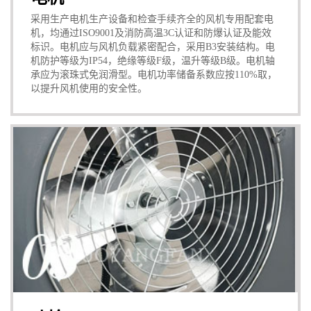
采用生产电机生产设备和检查手续齐全的风机专用配套电
机，均通过ISO9001及消防高温3C认证和防爆认证及能效
标识。电机应与风机负载紧密配合，采用B3安装结构。电
机防护等级为IP54，绝缘等级F级，温升等级B级。电机轴
承应为滚珠式免润滑型。电机功率储备系数应按110%取，
以提升风机使用的安全性。