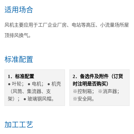
门、自垂百叶等（订货时注明）。
适用场合
风机主要应用于工厂企业厂房、电站等高压、小流量场所屋
顶排风换气。
标准配置
1．标准配置
2．备选件及附件（订货
● 叶轮； ● 电机； ● 机壳
时注明是否购买）
（风筒、集流器、支
※控制箱； ※消声器；
架）； ● 玻璃钢风帽。
※安全网。
加工工艺