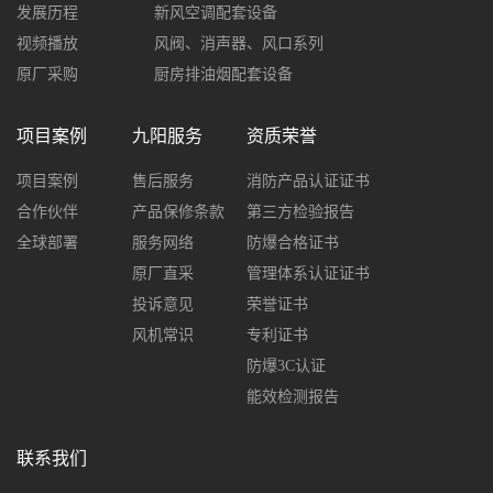
发展历程
新风空调配套设备
视频播放
风阀、消声器、风口系列
原厂采购
厨房排油烟配套设备
项目案例
九阳服务
资质荣誉
项目案例
售后服务
消防产品认证证书
合作伙伴
产品保修条款
第三方检验报告
全球部署
服务网络
防爆合格证书
原厂直采
管理体系认证证书
投诉意见
荣誉证书
风机常识
专利证书
防爆3C认证
能效检测报告
联系我们