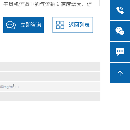
于风机流道中的气流轴向速度增大，促
使静压梯度减小，避免了气流脱离，得
立即咨询
返回列表
到了较高的压力系数。
风机按机号分为300-1400mm十六
种规格，系列风量为1500-90000m3/h，
全压为95-1500Pa。GXF型斜流风机经
不断的改进和开发，现按类型分可分类
A、B、C、D、E、F六种类型，参数范
圈广泛、选型方便，以适应不同工况的
要求。风机可做成双速风机，电机采用
双速电机，实现两档调速，可满足用户
对不同工况点性能调节的需要，也可配
用变频电机和变频控制器，实现无级调