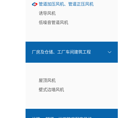
管道加压风机、管道正压风机
诱导风机
低噪音管道风机
厂房及仓储、工厂车间建筑工程
屋顶风机
壁式边墙风机