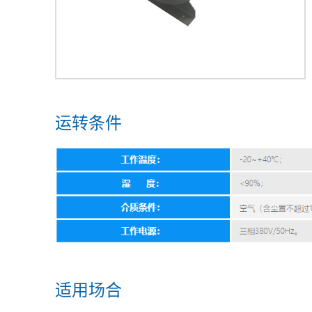
运转条件
适用场合