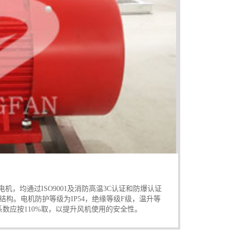
，均通过ISO9001及消防高温3C认证和防爆认证
构。电机防护等级为IP54，绝缘等级F级，温升等
数应按110%取，以提升风机使用的安全性。