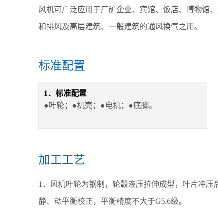
风机可广泛应用于厂矿企业、宾馆、饭店、博物馆、
和排风及高层建筑、一般建筑的通风换气之用。
标准配置
1．标准配置
●叶轮；●机壳；●电机；●底脚。
加工工艺
1．风机叶轮为钢制，轮毂液压拉伸成型，叶片冲压
静、动平衡校正，平衡精度不大于G5.6级。