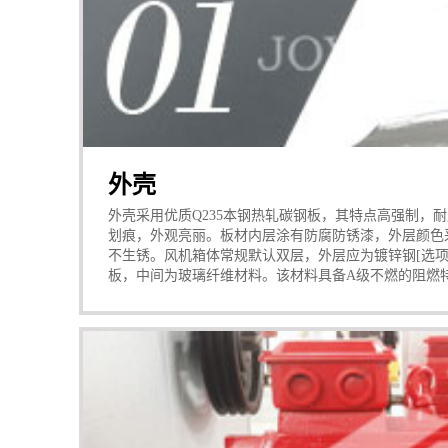
外壳
外壳采用优质Q235本钢热轧碳钢板，其特点高强制，
划痕，外观亮丽。板材内层涂有防腐防锈漆，外层颜色
不生锈。风机箱体常规默认双层，外层应为镀锌钢[选
板，中间为玻璃纤维材料。该材料具备A级不燃的阻燃