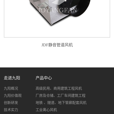
JDF静音管道风机
走进九阳
产品中心
九阳概况
高级民用、商用建筑工程风机
九阳价值观
厂房及仓储、工厂车间建筑工程
创新研发
地铁 、隧道、地下管廊配套风机
技术实力
工业离心风机