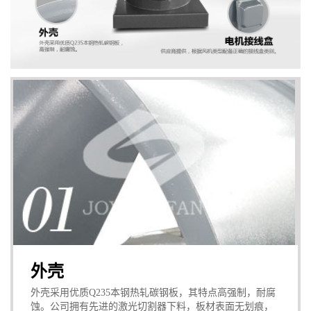
外壳
外壳采用优质Q235本钢热轧碳钢板，其特点高强制，耐腐
蚀。公司拥有先进的激光切割器下料，板材表面无划痕，