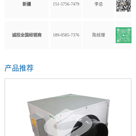
新疆
151-5756-7479
李总
诚招全国经销商
189-0585-7376
陈经理
产品推荐