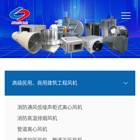
高级民用、商用建筑工程风机
消防通风低噪声柜式离心风机
消防高温排烟风机
管道离心风机