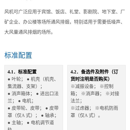
同工况点性能调节的需要，风机也可配用变频
风机可广泛应用于宾馆、饭店、礼堂、影剧院、地下室、厂
电机和变频控制器，实现变频调速，建议调节
矿企业、办公楼等场所通风排烟，特别适用于需要低噪声、
频率锁定在25Hz～50Hz。
大风量通风排烟的场所。
为适应防爆环境需要，风机可做成防爆风
机，防爆等级为EXdⅡBT4，适用于易燃、易
标准配置
爆气体的场所。
为适应不同场所噪声的要求，风机均可配
4.1．标准配置
4.2．备选件及附件（订
不同长度的消声器，也可将风机消声型箱本加
● 叶轮； ● 机壳（机壳、
货时注明是否购买）
厚，以降低风机噪声。
集流器、支架）；
※减振设备； ※控制
● 消声箱体； ● 进出口法
箱； ※消声器； ※对接
风机可加配初效、中效或高效过滤器，以
兰； ● 电机；
法兰；
提高空气的清洁度，配置过滤器时应考虑实际
● 皮带轮、皮带； ● 皮带
※过虑器； ※电机防雨
罩（仅A 式）； ● 轴承；
罩（仅A 式）。
压力损耗，并需适当增加风机箱体长度。
● 主轴； ● 电机调节道
轨。