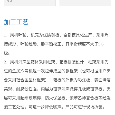
加工工艺
1．风机叶轮、机壳为优质钢板，全部模具化生产，采用焊
接成形，叶轮经动、静平衡校正，其平衡精度不大于5.6
级。
2．风机消声型箱体采用框架、箱板拼装设计，框架采用先
进的金属冷弯机组一次拉伸成型的钢框架（也可根据用户需
要采用铝合金型材框架），箱板的外板为彩涂板，表面清洁
美观、耐腐蚀性强，内层为镀锌消声微穿孔板或镀锌板，夹
层可采用超细玻璃棉、防火保温板、聚苯乙烯复合板等经发
泡工艺处理，可进一步降低噪声。产品可进行现场拆装。