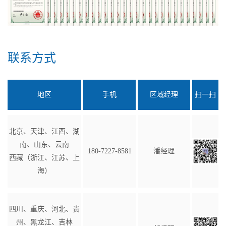
联系方式
地区
手机
区域经理
扫一扫
北京、天津、江西、湖
南、山东、云南
180-7227-8581
潘经理
西藏（浙江、江苏、上
海）
四川、重庆、河北、贵
州、黑龙江、吉林