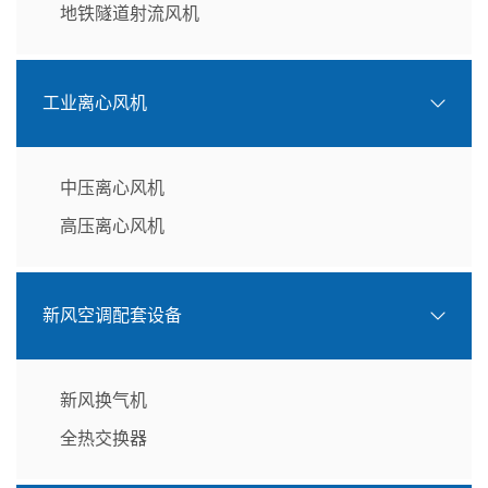
地铁隧道射流风机
工业离心风机
中压离心风机
高压离心风机
新风空调配套设备
新风换气机
全热交换器