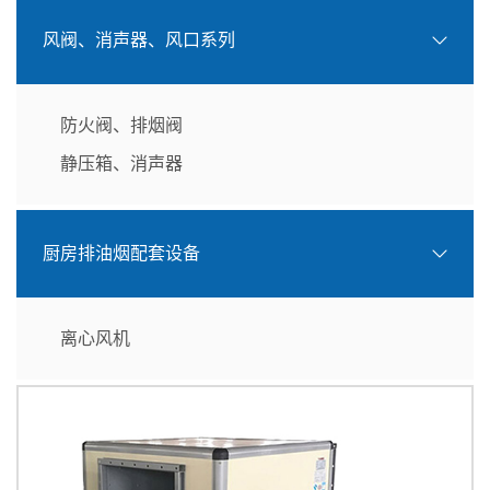
风阀、消声器、风口系列
防火阀、排烟阀
静压箱、消声器
厨房排油烟配套设备
离心风机