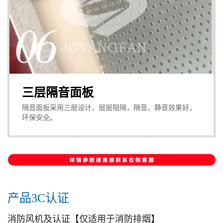
三层隔音面板
隔音面板采用三层设计，层层阻隔，隔音、静音效果好，
环保安全。
产品3C认证
消防风机及认证【仅适用于消防排烟】