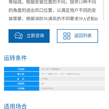
等组成。根据安装位置的不同，提供12种不同
的角度的进出风口位置，以满足用户不同的安
装需要。根据消防与通风的不同要求分A式和B
式两种类型，A式电机装在箱体外，用于消防
立即咨询
返回列表
排烟，并经国家消防装备监督质量检验中心按
GA211-2009《消防排烟风机耐高温试验方法》
进行耐高温试验，能在280℃高温条件下连续
运转条件
运行60分钟以上；B式电机装在箱体内，用于
通风换气。
风机按直径分为250～1250mm十五种规
格，系列风量为1188 ~133463 m3/h，全压为
345~2322Pa。风机分单速和双速，双速风机配
用双速电机，实现两档调速，可满足用户对不
适用场合