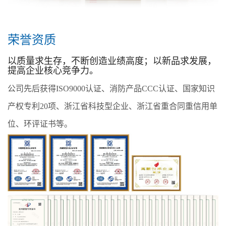
荣誉资质
以质量求生存，不断创造业绩高度；以新品求发展，
提高企业核心竞争力。
公司先后获得ISO9000认证、消防产品CCC认证、国家知识
产权专利20项、浙江省科技型企业、浙江省重合同重信用单
位、环评证书等。