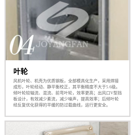
叶轮
风机叶轮、机壳为优质钢板，全部模具化生产，采用焊接
成形，叶轮经动、静平衡校正，其平衡精度不大于5.6级。
倾叶轮较轴流、混流、前弯叶轮，效率更高；出风口V型挡
板设计，有效减少紊流，减少噪声，提高效率；后倾叶轮
经反复优化获得的平缓的防过载曲线，运行更安全。