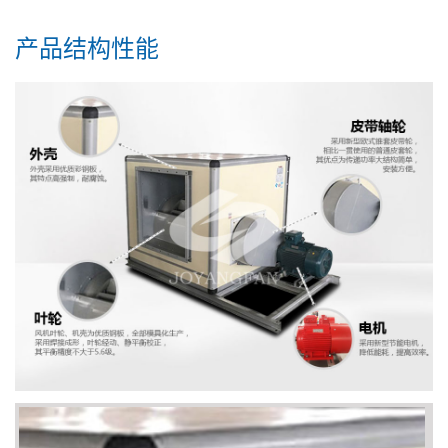
产品结构性能