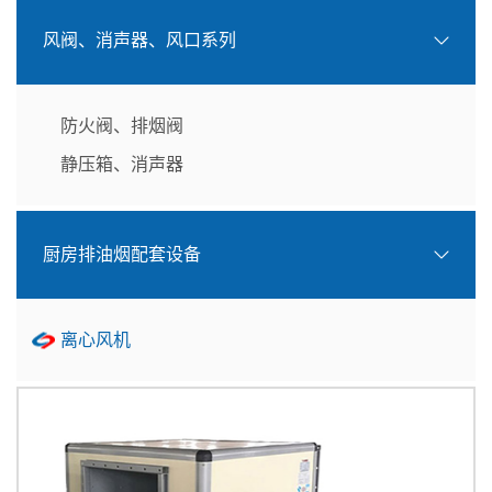
风阀、消声器、风口系列
防火阀、排烟阀
静压箱、消声器
厨房排油烟配套设备
离心风机