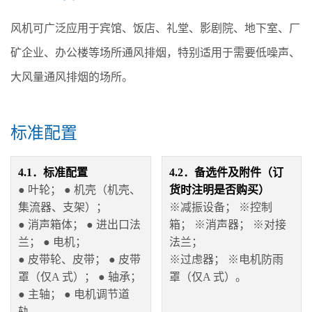
同工况点性能调节的需要，风机也可配用变频
风机可广泛应用于宾馆、饭店、礼堂、影剧院、地下室、厂
电机和变频控制器，实现变频调速，建议调节
矿企业、办公楼等场所通风排烟，特别适用于需要低噪声、
频率锁定在25Hz～50Hz。
大风量通风排烟的场所。
为适应防爆环境需要，风机可做成防爆风
机，防爆等级为EXdⅡBT4，适用于易燃、易
标准配置
爆气体的场所。
为适应不同场所噪声的要求，风机均可配
4.1．标准配置
4.2．备选件及附件（订
不同长度的消声器，也可将风机消声型箱本加
● 叶轮； ● 机壳（机壳、
货时注明是否购买）
厚，以降低风机噪声。
集流器、支架）；
※减振设备； ※控制
● 消声箱体； ● 进出口法
箱； ※消声器； ※对接
风机可加配初效、中效或高效过滤器，以
兰； ● 电机；
法兰；
提高空气的清洁度，配置过滤器时应考虑实际
● 皮带轮、皮带； ● 皮带
※过虑器； ※电机防雨
罩（仅A 式）； ● 轴承；
罩（仅A 式）。
压力损耗，并需适当增加风机箱体长度。
● 主轴； ● 电机调节道
轨。