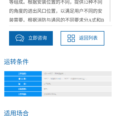
等组成。根据安装位置的不同，提供12种不同
的角度的进出风口位置，以满足用户不同的安
装需要。根据消防与通风的不同要求分A式和B
式两种类型，A式电机装在箱体外，用于消防
立即咨询
返回列表
排烟，并经国家消防装备监督质量检验中心按
GA211-2009《消防排烟风机耐高温试验方法》
进行耐高温试验，能在280℃高温条件下连续
运转条件
运行60分钟以上；B式电机装在箱体内，用于
通风换气。
风机按直径分为250～1250mm十五种规
格，系列风量为1188 ~133463 m3/h，全压为
345~2322Pa。风机分单速和双速，双速风机配
用双速电机，实现两档调速，可满足用户对不
适用场合