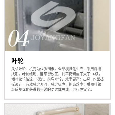
叶轮
风机叶轮、机壳为优质钢板，全部模具化生产，采用焊接
成形，叶轮经动、静平衡校正，其平衡精度不大于5.6级。
倾叶轮较轴流、混流、前弯叶轮，效率更高；出风口V型挡
板设计，有效减少紊流，减少噪声，提高效率；后倾叶轮
经反复优化获得的平缓的防过载曲线，运行更安全。