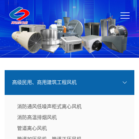
高级民用、商用建筑工程风机
消防通风低噪声柜式离心风机
消防高温排烟风机
管道离心风机