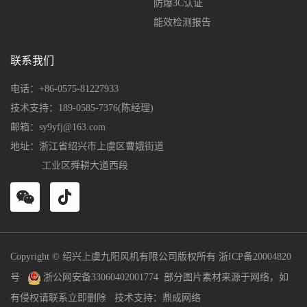
防爆3C认证
能效检测报告
联系我们
电话：+86-0575-81227933
技术支持：189-0585-7376(陈经理)
邮箱：sy9yfj@163.com
地址：浙江省绍兴市上虞区曹娥街道
工业区舜耕大道西段
Copyright © 绍兴上虞九阳风机有限公司版权所有
浙ICP备20004820
号
浙公网安备33060402001774
部分图片素材来源于网络，如
有侵权请联系立即删除 技术支持：
鼎成网络