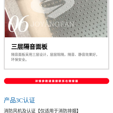
三层隔音面板
隔音面板采用三层设计，层层阻隔，隔音、静音效果好，
环保安全。
产品3C认证
消防风机及认证【仅适用于消防排烟】