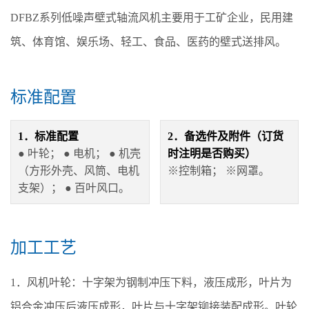
DFBZ系列低噪声壁式轴流风机主要用于工矿企业，民用建
筑、体育馆、娱乐场、轻工、食品、医药的壁式送排风。
标准配置
1．标准配置
2．备选件及附件（订货
● 叶轮； ● 电机； ● 机壳
时注明是否购买）
（方形外壳、风筒、电机
※控制箱； ※网罩。
支架）； ● 百叶风口。
加工工艺
1．风机叶轮：十字架为钢制冲压下料，液压成形，叶片为
铝合金冲压后液压成形，叶片与十字架铆接装配成形。叶轮