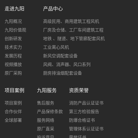
走进九阳
产品中心
九阳概况
高级民用、商用建筑工程风机
九阳价值观
厂房及仓储、工厂车间建筑工程
创新研发
地铁 、隧道、地下管廊配套风机
技术实力
工业离心风机
发展历程
新风空调配套设备
视频播放
风阀、消声器、风口系列
原厂采购
厨房排油烟配套设备
项目案例
九阳服务
资质荣誉
项目案例
售后服务
消防产品认证证书
合作伙伴
产品保修条款
第三方检验报告
全球部署
服务网络
防爆合格证书
原厂直采
管理体系认证证书
投诉意见
荣誉证书