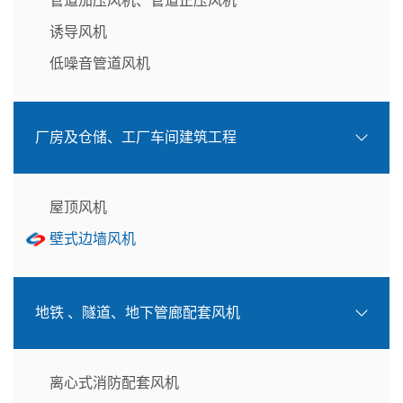
管道加压风机、管道正压风机
诱导风机
低噪音管道风机
厂房及仓储、工厂车间建筑工程
屋顶风机
壁式边墙风机
地铁 、隧道、地下管廊配套风机
离心式消防配套风机