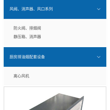
风阀、消声器、风口系列
防火阀、排烟阀
静压箱、消声器
厨房排油烟配套设备
离心风机