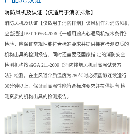
消防风机及认证【仅适用于消防排烟】
消防风机及认证【仅适用于消防排烟】该风机作为消防风机
应当通过JB/T 10563-2006《一般用途离心通风机技术条件》
检验，应保证常规性能符合标准要求并提供拥有检测资质的
机构出具的检测报告。同时还需要经国家指 定的消防安全
检测机构按照GA 211-2009《消防排烟风机耐高温试验方
法》检测，在主风道介质温度为280℃时必须能够连续运行
30分钟以上，保证耐高温性能符合标准要求并提供拥有 检
测资质的机构出具的检测报告。