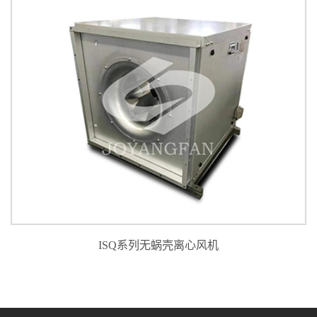
JDF静音管道风机