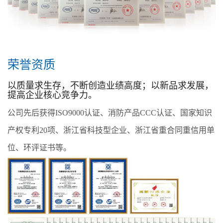
荣誉资质
以质量求生存，不断创造业绩高度；以新品求发展，
提高企业核心竞争力。
公司先后获得ISO9000认证、消防产品CCC认证、国家知识
产权专利20项、浙江省科技型企业、浙江省重合同重信用单
位、环评证书等。