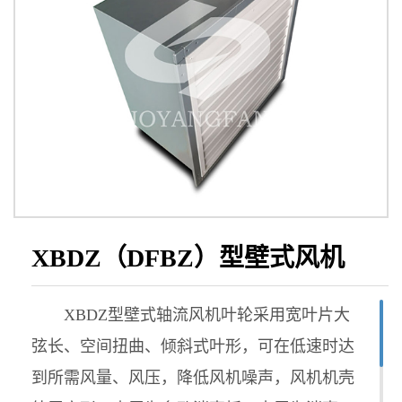
XBDZ（DFBZ）型壁式风机
XBDZ型壁式轴流风机叶轮采用宽叶片大
弦长、空间扭曲、倾斜式叶形，可在低速时达
到所需风量、风压，降低风机噪声，风机机壳