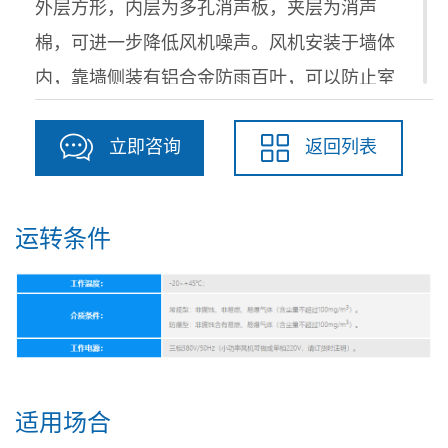
外层方形，内层为多孔消声板，夹层为消声
棉，可进一步降低风机噪声。风机安装于墙体
内，靠墙侧装有铝合金防雨百叶，可以防止室
外雨水和自然风向宣内倒灌。
立即咨询
返回列表
风机按机号由250-810mm共11个规格，每
一规格风机口十片数者都为4片，风量
600~19000m3/h，风压40~240Pa。
运转条件
风机根据使用环境不同要求，可制成
BXBDZ型防爆轴流风机，可适用于非腐蚀的含
有易燃、易爆气体的场所，防爆等级为
EXdllBT4。
适用场合