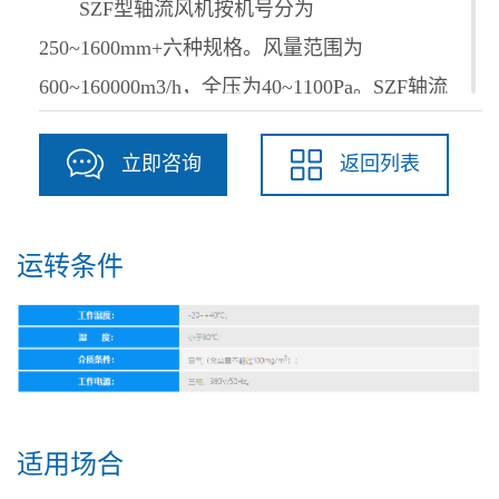
SZF型轴流风机按机号分为
250~1600mm+六种规格。风量范围为
600~160000m3/h，全压为40~1100Pa。SZF轴流
风机对产品进行系列化，现按类型分可分类
立即咨询
返回列表
A、B、C、D、F六种类型，参数范围广、选型
方便，以适应不同工矿的要求。风机可制成双
速风机，电机采用双速电机，实现两档调速，
运转条件
可满足用户对不同工况点性能调节的需要，风
机也可配用电机和变频控制器，实现无级调
速，建议调节频率锁定在25Hz~50HZ。
为适应防爆环境需要，风机可做成防爆风
机。
适用场合
为适应不同场所的噪声要求，风机均可配