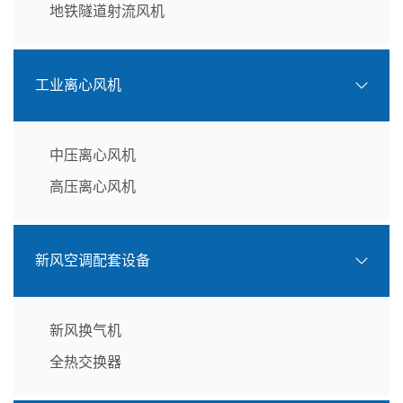
地铁隧道射流风机
工业离心风机
中压离心风机
高压离心风机
新风空调配套设备
新风换气机
全热交换器