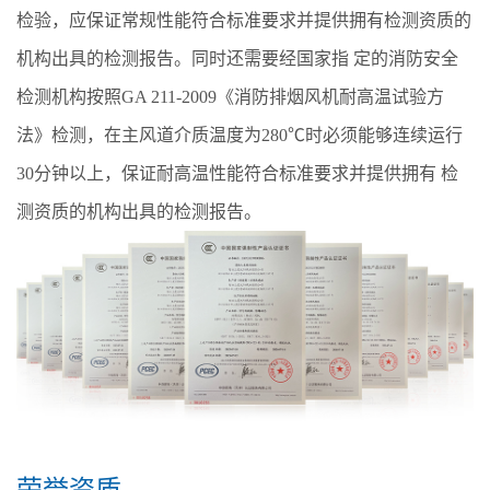
检验，应保证常规性能符合标准要求并提供拥有检测资质的
机构出具的检测报告。同时还需要经国家指 定的消防安全
检测机构按照GA 211-2009《消防排烟风机耐高温试验方
法》检测，在主风道介质温度为280℃时必须能够连续运行
30分钟以上，保证耐高温性能符合标准要求并提供拥有 检
测资质的机构出具的检测报告。