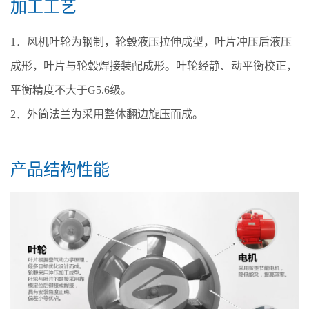
加工工艺
1．风机叶轮为钢制，轮毂液压拉伸成型，叶片冲压后液压
成形，叶片与轮毂焊接装配成形。叶轮经静、动平衡校正，
平衡精度不大于G5.6级。
2．外筒法兰为采用整体翻边旋压而成。
产品结构性能