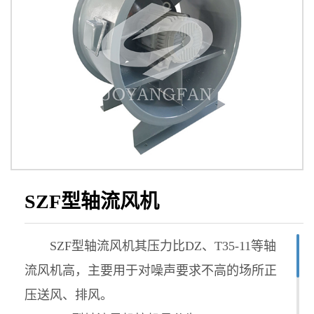
SZF型轴流风机
SZF型轴流风机其压力比DZ、T35-11等轴
流风机高，主要用于对噪声要求不高的场所正
压送风、排风。