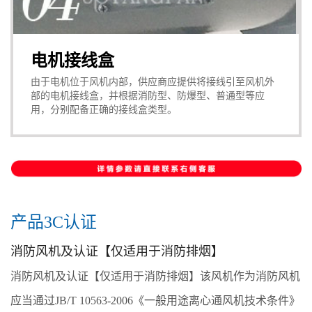
电机接线盒
由于电机位于风机内部，供应商应提供将接线引至风机外
部的电机接线盒，并根据消防型、防爆型、普通型等应
用，分别配备正确的接线盒类型。
产品3C认证
消防风机及认证【仅适用于消防排烟】
消防风机及认证【仅适用于消防排烟】该风机作为消防风机
应当通过JB/T 10563-2006《一般用途离心通风机技术条件》