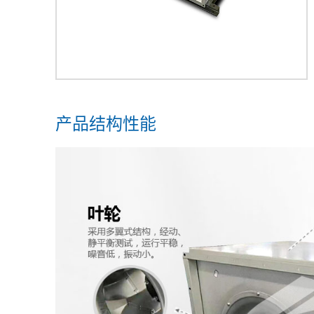
产品结构性能