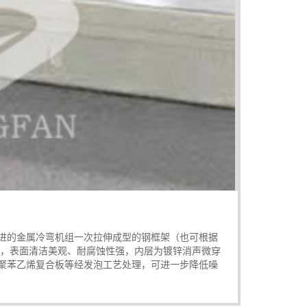
进的金属冷弯机组一次拉伸成型的钢框架（也可根据
板，表面清洁美观、耐腐蚀性强，内层为镀锌消声微穿
聚苯乙烯复合板等经发泡工艺处理，可进一步降低噪