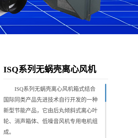
ISQ系列无蜗壳离心风机
ISQ系列无蜗壳离心风机箱式结合
国际同类产品先进技术自行开发的一种
新型节能产品，它由后丸倾斜式离心叶
轮、消声箱体、低噪音风机专用电机组
成。