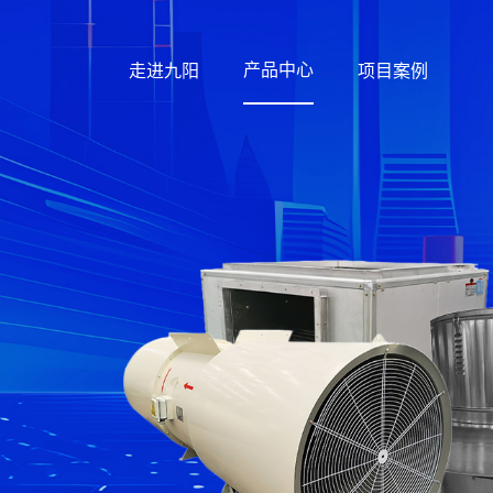
产品中心
走进九阳
项目案例