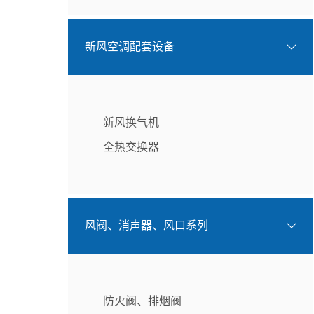
新风空调配套设备
新风换气机
全热交换器
风阀、消声器、风口系列
防火阀、排烟阀