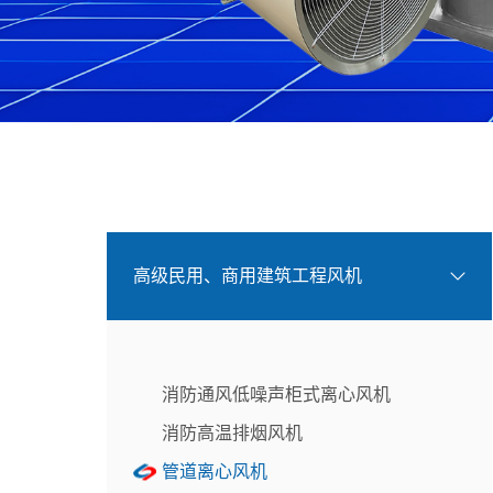
高级民用、商用建筑工程风机
消防通风低噪声柜式离心风机
消防高温排烟风机
管道离心风机