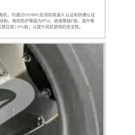
，均通过ISO9001及消防高温3C认证和防爆认证
构。电机防护等级为IP54，绝缘等级F级，温升等
数应按110%取，以提升风机使用的安全性。