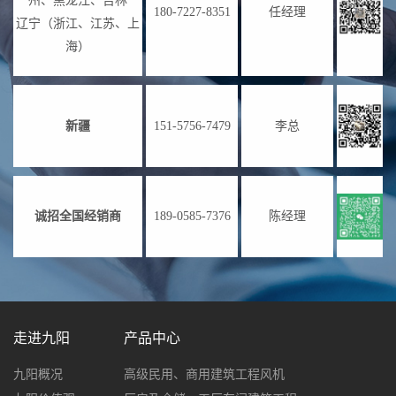
州、黑龙江、吉林
180-7227-8351
任经理
辽宁（浙江、江苏、上
海）
新疆
151-5756-7479
李总
诚招全国经销商
189-0585-7376
陈经理
走进九阳
产品中心
九阳概况
高级民用、商用建筑工程风机