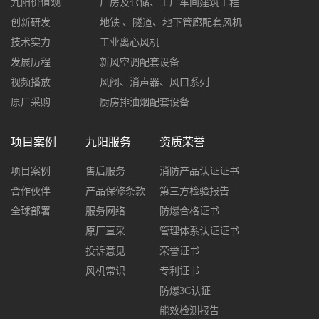
九阳价值观
厂房及仓储、工厂车间建筑工程
创新研发
地铁 、隧道、地下管廊配套风机
技术实力
工业离心风机
发展历程
新风空调配套设备
视频播放
风阀、消声器、风口系列
原厂采购
厨房排油烟配套设备
项目案例
九阳服务
资质荣誉
项目案例
售后服务
消防产品认证证书
合作伙伴
产品保修条款
第三方检验报告
全球部署
服务网络
防爆合格证书
原厂直采
管理体系认证证书
投诉意见
荣誉证书
风机常识
专利证书
防爆3C认证
能效检测报告