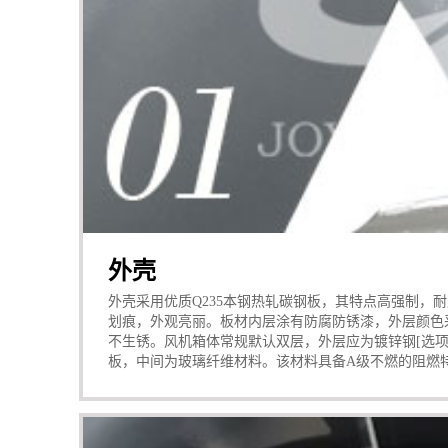
外壳
外壳采用优质Q235本钢热轧碳钢板，其特点高强制，
划痕，外观亮丽。板材内层涂有防腐防锈漆，外层颜色
不生锈。风机箱体常规默认双层，外层应为镀锌钢[选
板，中间为玻璃纤维材料。该材料具备A级不燃的阻燃