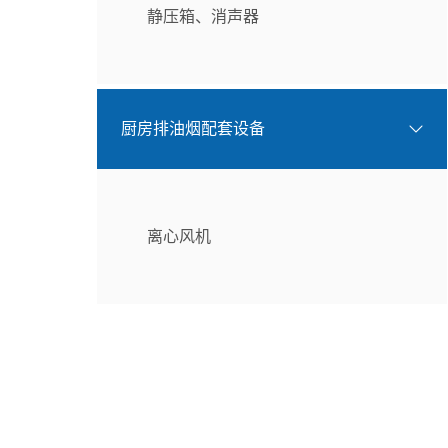
静压箱、消声器
厨房排油烟配套设备
离心风机