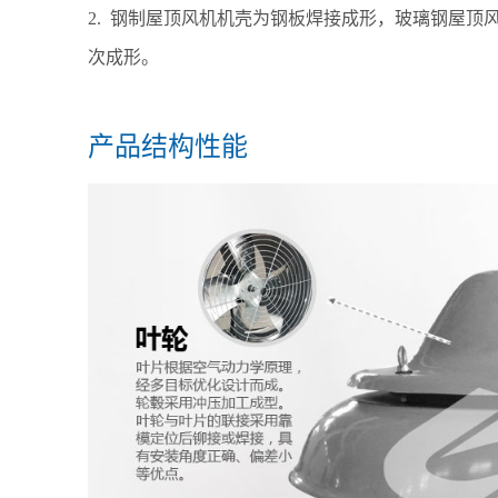
2. 钢制屋顶风机机壳为钢板焊接成形，玻璃钢屋
次成形。
产品结构性能