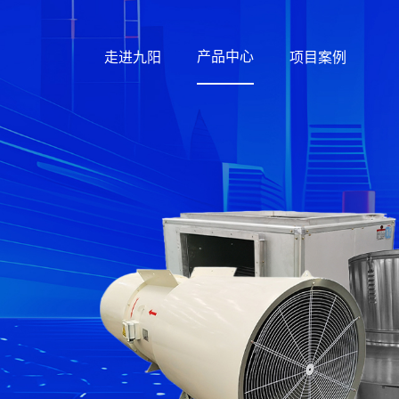
产品中心
走进九阳
项目案例