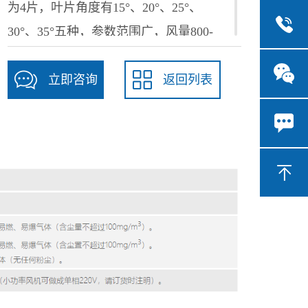
为4片，叶片角度有15°、20°、25°、
30°、35°五种，参数范围广，风量800-
67000m3/h，风压40-470Pa。风机可壁
立即咨询
返回列表
式安装也可管道式安装。
产品分类
●按外形结构分：
壁式、岗位式、管道式。
●按使用环境分：
普通型：适用于非易燃、易爆及无
腐蚀性气体的环境中。
防腐型：叶轮、机壳为玻璃钢，适
用于含有腐蚀性气体的环境中。
防爆型：电机为隔爆型、叶片为铝