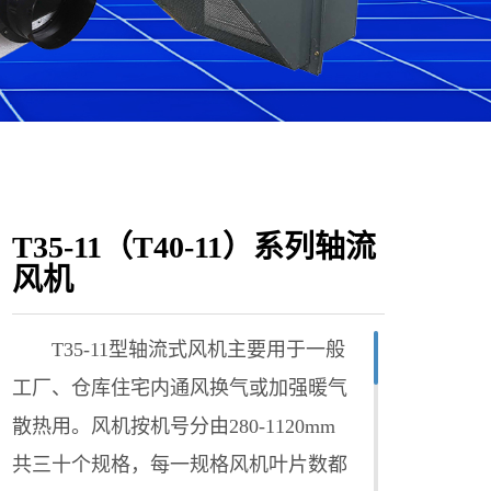
T35-11（T40-11）系列轴流
风机
T35-11型轴流式风机主要用于一般
工厂、仓库住宅内通风换气或加强暖气
散热用。风机按机号分由280-1120mm
共三十个规格，每一规格风机叶片数都