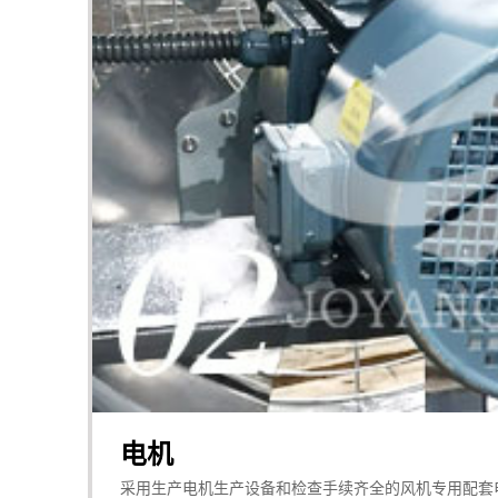
电机
采用生产电机生产设备和检查手续齐全的风机专用配套电机