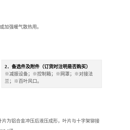
合金，适用于易燃、易爆气体环境，防
爆等级为EXdllBT4。
为适应不同场所噪声的要求，风机
或加强暖气散热用。
均可配不同长度的消声器，也可将风机
成包覆式。
2．备选件及附件（订货时注明是否购买）
※减振设备；※控制箱；※网罩；※对接法
兰；※百叶风口。
叶片为铝合金冲压后液压成形，叶片与十字架铆接