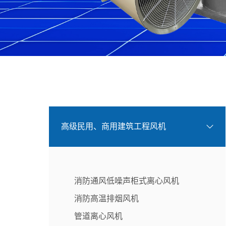
高级民用、商用建筑工程风机
消防通风低噪声柜式离心风机
消防高温排烟风机
管道离心风机