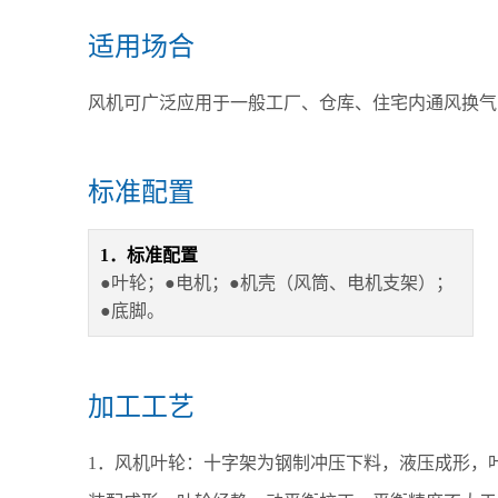
适用场合
风机可广泛应用于一般工厂、仓库、住宅内通风换气
标准配置
1．标准配置
●叶轮；●电机；●机壳（风筒、电机支架）；
●底脚。
加工工艺
1．风机叶轮：十字架为钢制冲压下料，液压成形，