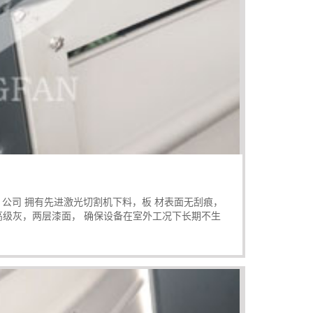
。公司 拥有先进激光切割机下料，板 材表面无刮痕，
高级灰，两层漆面， 确保设备在室外工况下长期不生