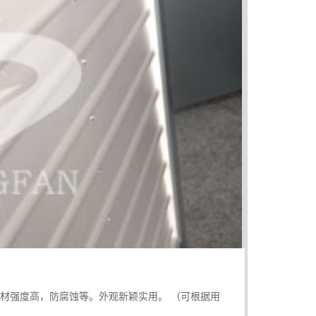
材强度高，防腐蚀等。外观新颖实用。 （可根据用