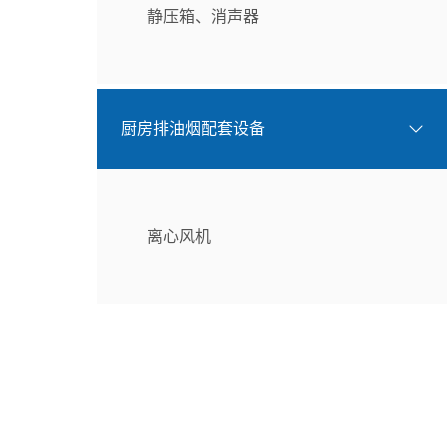
静压箱、消声器
厨房排油烟配套设备
离心风机