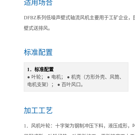
适用场合
DFBZ系列低噪声壁式轴流风机主要用于工矿企业
壁式送排风。
标准配置
1．标准配置
● 叶轮； ● 电机； ● 机壳（方形外壳、风筒、
电机支架）； ● 百叶风口。
加工工艺
1．风机叶轮：十字架为钢制冲压下料，液压成形，