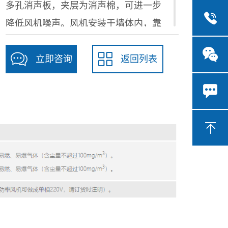
多孔消声板，夹层为消声棉，可进一步
降低风机噪声。风机安装于墙体内，靠
墙侧装有铝合金防雨百叶，可以防止室
立即咨询
返回列表
外雨水和自然风向宣内倒灌。
风机按机号由250-810mm共11个规
格，每一规格风机口十片数者都为4
片，风量600~19000m3/h，风压
40~240Pa。
风机根据使用环境不同要求，可制
成BXBDZ型防爆轴流风机，可适用于
非腐蚀的含有易燃、易爆气体的场所，
防爆等级为EXdllBT4。