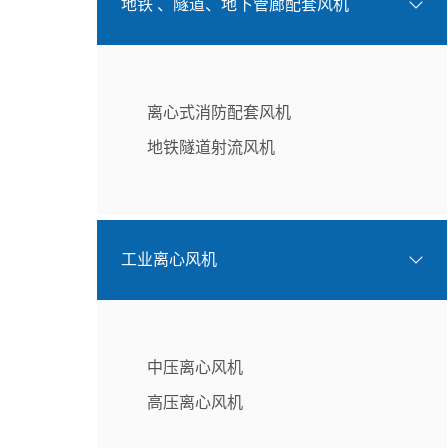
地铁 、隧道、地下管廊配套风机
离心式消防配套风机
地铁隧道射流风机
工业离心风机
中压离心风机
高压离心风机