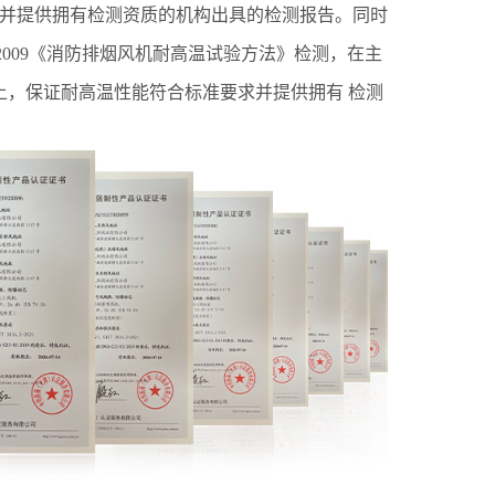
并提供拥有检测资质的机构出具的检测报告。同时
-2009《消防排烟风机耐高温试验方法》检测，在主
以上，保证耐高温性能符合标准要求并提供拥有 检测