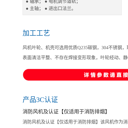
● 轴承； ● 电机调节道轨；
● 主轴； ● 进出口法兰。
加工工艺
风机叶轮、机壳可选用优质Q235碳钢，304不锈
表面清洁平整、不存在焊接变形现象，叶轮经动、静平
产品3C认证
消防风机及认证【仅适用于消防排烟】
消防风机及认证【仅适用于消防排烟】该风机作为消防风机应