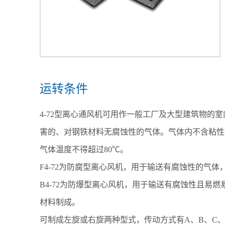
运转条件
4-72型离心通风机可用作一般工厂及大型建筑物的
害的、对钢铁材料无腐蚀性的气体。气体内不含粘性物质
气体温度不得超过80℃。
F4-72为防腐型离心风机，用于输送有腐蚀性的气
B4-72为防爆型离心风机，用于输送有腐蚀性且易
材料制成。
可制成左旋或右旋两种型式，传动方式有A、B、C、D