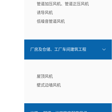
管道加压风机、管道正压风机
诱导风机
低噪音管道风机
厂房及仓储、工厂车间建筑工程
屋顶风机
壁式边墙风机