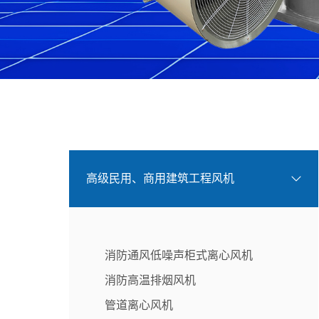
高级民用、商用建筑工程风机
消防通风低噪声柜式离心风机
消防高温排烟风机
管道离心风机