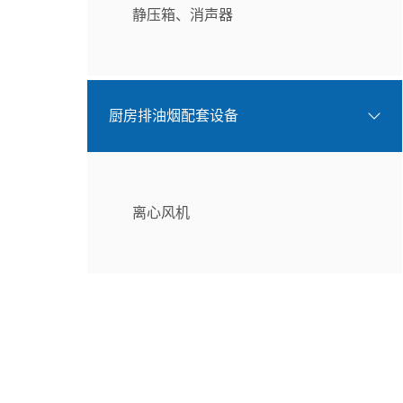
静压箱、消声器
厨房排油烟配套设备
离心风机