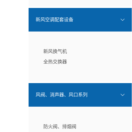
新风空调配套设备
新风换气机
全热交换器
风阀、消声器、风口系列
防火阀、排烟阀