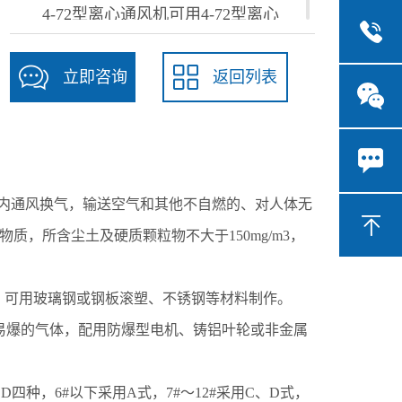
4-72型离心通风机可用4-72型离心
通风机可用作一般工厂及大型建筑物的
立即咨询
返回列表
室内通风换气，输送空气和其他不自燃
的、对人体无害的、对钢铁材料无腐蚀
性的气体。气体内不含粘性物质，所含
尘土及硬质颗粒物不大于150mg/m3，
气体温度不得超过80℃。
室内通风换气，输送空气和其他不自燃的、对人体无
4-72 为防腐型离心风机，用于输送
，所含尘土及硬质颗粒物不大于150mg/m3，
有腐蚀性的气体，可用玻璃钢或钢板滚
塑、不锈钢等材料制作。
体，可用玻璃钢或钢板滚塑、不锈钢等材料制作。
B4-72 为防爆型离心风机，用于输
燃易爆的气体，配用防爆型电机、铸铝叶轮或非金属
送易燃易爆的气体，配用防爆型电机、
铸铝叶轮或非金属材料制成。
四种，6#以下采用A式，7#～12#采用C、D式，