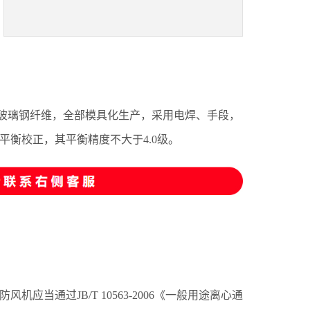
钢，玻璃钢纤维，全部模具化生产，采用电焊、手段，
衡校正，其平衡精度不大于4.0级。
当通过JB/T 10563-2006《一般用途离心通