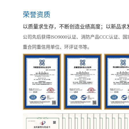
荣誉资质
以质量求生存，不断创造业绩高度；以新品求
公司先后获得ISO9000认证、消防产品CCC认证
重合同重信用单位、环评证书等。