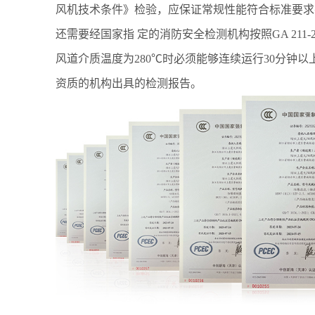
风机技术条件》检验，应保证常规性能符合标准要求
还需要经国家指 定的消防安全检测机构按照GA 211
风道介质温度为280℃时必须能够连续运行30分钟
资质的机构出具的检测报告。