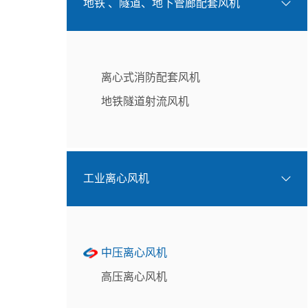
地铁 、隧道、地下管廊配套风机
离心式消防配套风机
地铁隧道射流风机
工业离心风机
中压离心风机
高压离心风机