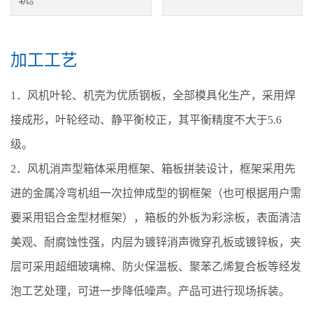
加工工艺
1．风机叶轮、机壳为优质钢板，全部模具化生产，采用焊
接成形，叶轮经动、静平衡校正，其平衡精度不大于5.6
级。
2．风机消声型箱体采用框架、箱板拼装设计，框架采用先
进的金属冷弯机组一次拉伸成型的钢框架（也可根据用户需
要采用铝合金型材框架），箱板的外板为彩涂板，表面清洁
美观、耐腐蚀性强，内层为镀锌消声微穿孔板或镀锌板，夹
层可采用超细玻璃棉、防火保温板、聚苯乙烯复合板等经发
泡工艺处理，可进一步降低噪声。产品可进行现场拆装。