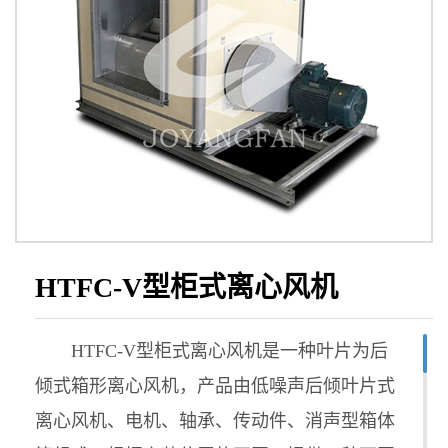
HTFC-V型柜式离心风机
HTFC-V型柜式离心风机是一种叶片为后
倾式箱形离心风机，产品由低噪声后倾叶片式
离心风机、电机、轴承、传动件、消声型箱体