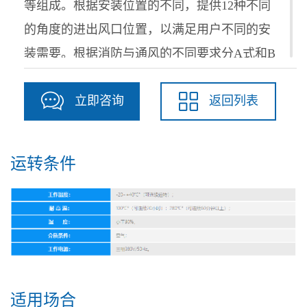
等组成。根据安装位置的不同，提供12种不同
的角度的进出风口位置，以满足用户不同的安
装需要。根据消防与通风的不同要求分A式和B
式两种类型，A式电机装在箱体外，用于消防
立即咨询
返回列表
排烟，并经国家消防装备监督质量检验中心按
GA211-2009《消防排烟风机耐高温试验方法》
进行耐高温试验，能在280℃高温条件下连续
运转条件
运行60分钟以上；B式电机装在箱体内，用于
通风换气。
风机按直径分为250～1250mm十五种规
格，系列风量为1188 ~133463 m3/h，全压为
345~2322Pa。风机分单速和双速，双速风机配
用双速电机，实现两档调速，可满足用户对不
适用场合