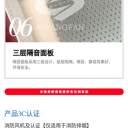
三层隔音面板
隔音面板采用三层设计，层层阻隔，隔音、静音效果好，
环保安全。
产品3C认证
消防风机及认证【仅适用于消防排烟】