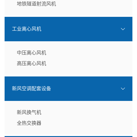
地铁隧道射流风机
工业离心风机
中压离心风机
高压离心风机
新风空调配套设备
新风换气机
全热交换器