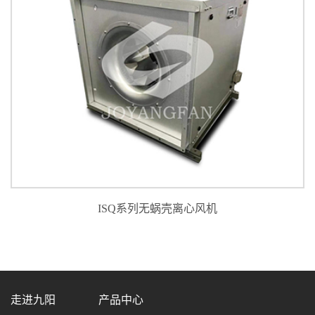
ISQ系列无蜗壳离心风机
走进九阳
产品中心