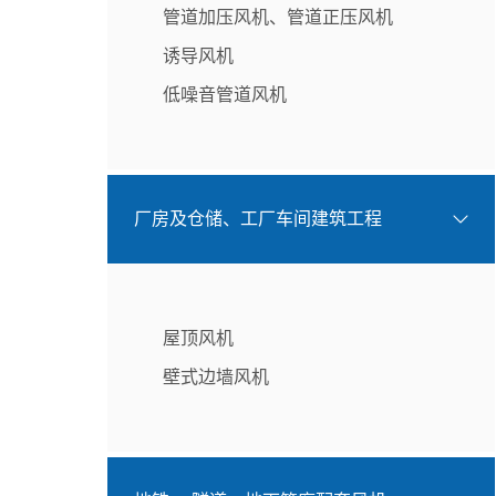
管道加压风机、管道正压风机
诱导风机
低噪音管道风机
厂房及仓储、工厂车间建筑工程
屋顶风机
壁式边墙风机