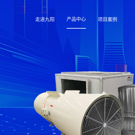
产品中心
走进九阳
项目案例