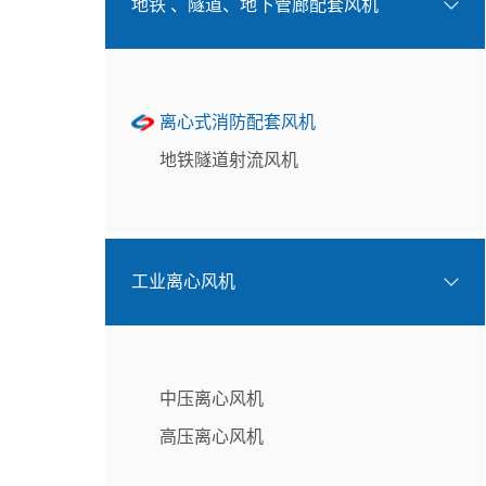
地铁 、隧道、地下管廊配套风机
离心式消防配套风机
地铁隧道射流风机
工业离心风机
中压离心风机
高压离心风机