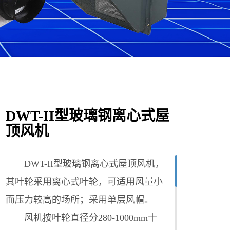
DWT-II型玻璃钢离心式屋
顶风机
DWT-II型玻璃钢离心式屋顶风机，
其叶轮采用离心式叶轮，可适用风量小
而压力较高的场所；采用单层风帽。
风机按叶轮直径分280-1000mm十