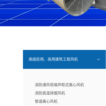
高级民用、商用建筑工程风机
消防通风低噪声柜式离心风机
消防高温排烟风机
管道离心风机