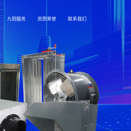
九阳服务
资质荣誉
联系我们