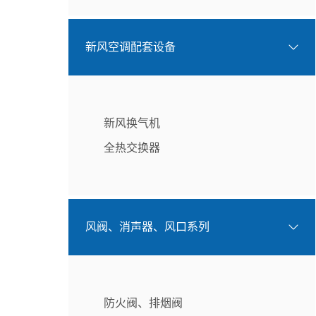
新风空调配套设备
新风换气机
全热交换器
风阀、消声器、风口系列
防火阀、排烟阀