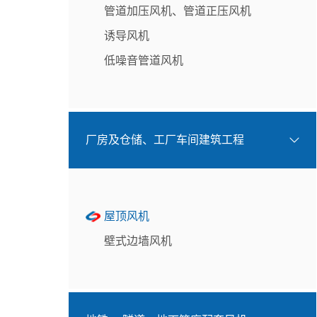
管道加压风机、管道正压风机
诱导风机
低噪音管道风机
厂房及仓储、工厂车间建筑工程
屋顶风机
壁式边墙风机