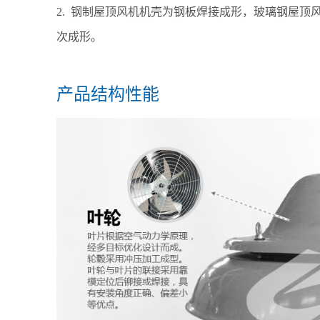
2. 钢制屋顶风机机壳为钢板焊接成形，玻璃钢屋
次成形。
产品结构性能