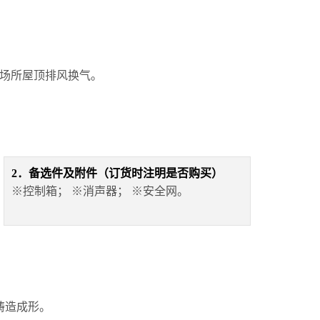
场所屋顶排风换气。
2．备选件及附件（订货时注明是否购买）
※控制箱； ※消声器； ※安全网。
铸造成形。