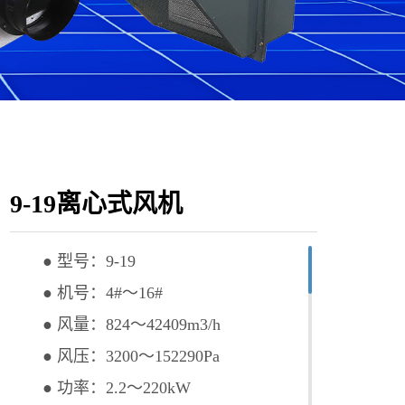
9-19离心式风机
● 型号：9-19
● 机号：4#～16#
● 风量：824～42409m3/h
● 风压：3200～152290Pa
● 功率：2.2～220kW