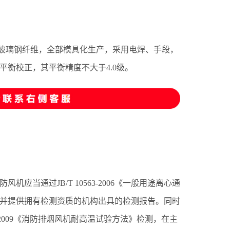
钢，玻璃钢纤维，全部模具化生产，采用电焊、手段，
衡校正，其平衡精度不大于4.0级。
当通过JB/T 10563-2006《一般用途离心通
并提供拥有检测资质的机构出具的检测报告。同时
-2009《消防排烟风机耐高温试验方法》检测，在主