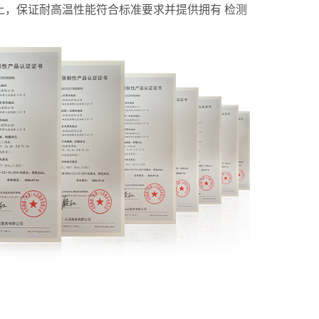
以上，保证耐高温性能符合标准要求并提供拥有 检测