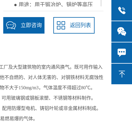
● 用途：用于锻冶炉、锅炉等高压
强制通风换气场合
立即咨询
返回列表
9-19型高压离心通风机，一般用于
锻冶炉及高压强制通风，并广泛用于输
送空气和其他不自燃的、对人体无害
的、对钢铁材料无腐蚀性的气体。气体
内不含粘性物质，所含尘土及硬质颗粒
般工厂及大型建筑物的室内通风换气。既可用作输入
物不大于150mg/m3，气体温度不得超
他不自燃的、对人体无害的、对钢铁材料无腐蚀性
过80℃。
大于150mg/m3，气体温度不得超过80℃。
为单吸入式，可制成左旋和右旋两
体，可用玻璃钢或钢板滚塑、不锈钢等材料制作。
种型式，有NO.4～16共13个机号，风机
体，配用防爆型电机、铸铝叶轮或非金属材料制成。
的出口位置以机壳的出风口角度来表
且易燃易爆的气体。
示，左、右均可制成0°、45°、90°、