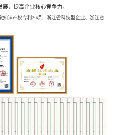
发展，提高企业核心竞争力。
、国家知识产权专利20项、浙江省科技型企业、浙江省