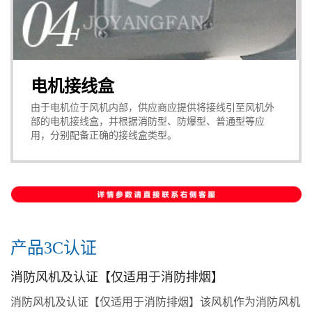
电机接线盒
由于电机位于风机内部，供应商应提供将接线引至风机外
部的电机接线盒，并根据消防型、防爆型、普通型等应
用，分别配备正确的接线盒类型。
产品3C认证
消防风机及认证【仅适用于消防排烟】
消防风机及认证【仅适用于消防排烟】该风机作为消防风机