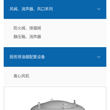
风阀、消声器、风口系列
防火阀、排烟阀
静压箱、消声器
厨房排油烟配套设备
离心风机