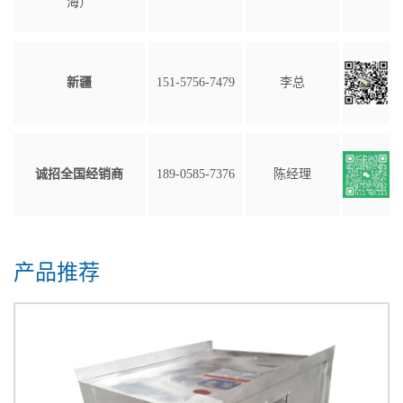
海）
新疆
151-5756-7479
李总
诚招全国经销商
189-0585-7376
陈经理
产品推荐