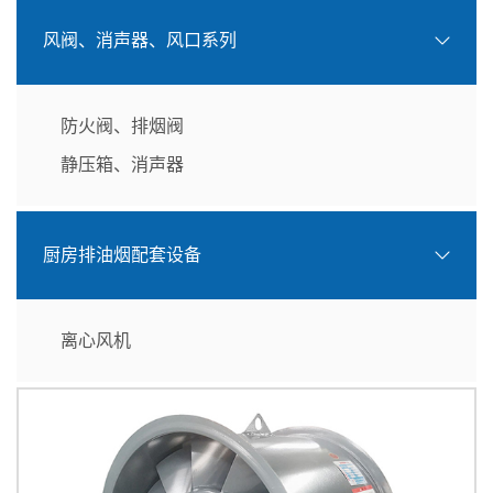
风阀、消声器、风口系列
防火阀、排烟阀
静压箱、消声器
厨房排油烟配套设备
离心风机