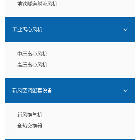
地铁隧道射流风机
工业离心风机
中压离心风机
高压离心风机
新风空调配套设备
新风换气机
全热交换器