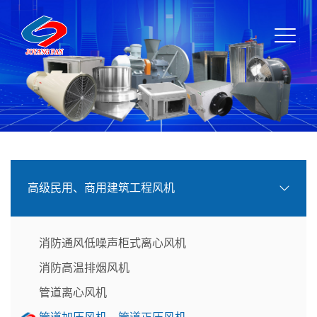
高级民用、商用建筑工程风机
消防通风低噪声柜式离心风机
消防高温排烟风机
管道离心风机