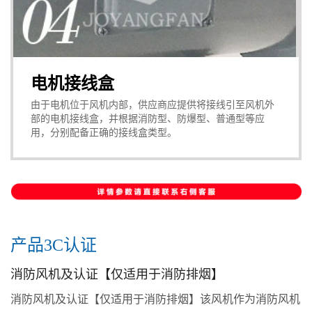
电机接线盒
由于电机位于风机内部，供应商应提供将接线引至风机外
部的电机接线盒，并根据消防型、防爆型、普通型等应
用，分别配备正确的接线盒类型。
产品3C认证
消防风机及认证【仅适用于消防排烟】
消防风机及认证【仅适用于消防排烟】该风机作为消防风机