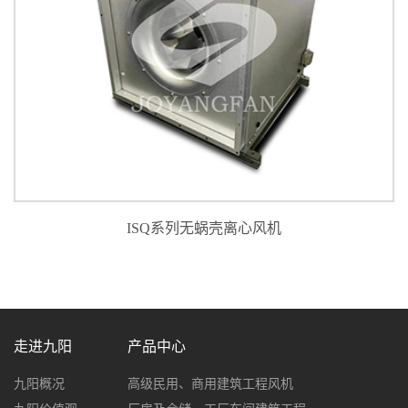
ISQ系列无蜗壳离心风机
走进九阳
产品中心
九阳概况
高级民用、商用建筑工程风机