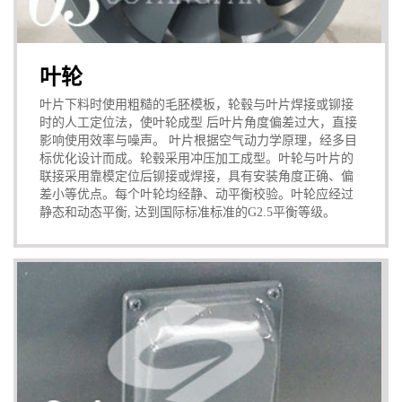
叶轮
叶片下料时使用粗糙的毛胚模板，轮毂与叶片焊接或铆接
时的人工定位法，使叶轮成型 后叶片角度偏差过大，直接
影响使用效率与噪声。 叶片根据空气动力学原理，经多目
标优化设计而成。轮毂采用冲压加工成型。叶轮与叶片的
联接采用靠模定位后铆接或焊接，具有安装角度正确、偏
差小等优点。每个叶轮均经静、动平衡校验。叶轮应经过
静态和动态平衡, 达到国际标准标准的G2.5平衡等级。