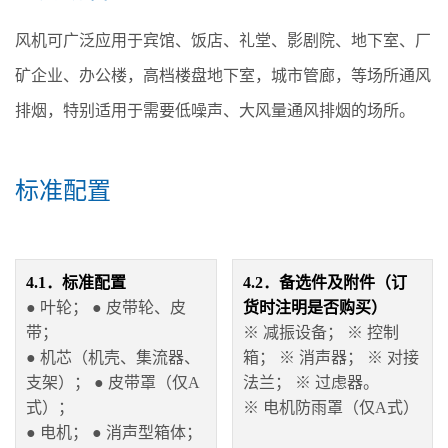
型，Ⅱ型为双速，配用双速电机，实现两档调
风机可广泛应用于宾馆、饭店、礼堂、影剧院、地下室、厂
速，可满足用户对不同工况点性能调节的需
矿企业、办公楼，高档楼盘地下室，城市管廊，等场所通风
要。风机也可配用变频电机和变频控制器，实
排烟，特别适用于需要低噪声、大风量通风排烟的场所。
现变频 调速，建议调节频率锁定在范围25Hz～
50Hz。
标准配置
为适应防爆环境需要，风机可做成防爆风
机，防爆等级为EXdⅡBT4，适用于易燃、易
爆气体的场所。
4.1．标准配置
4.2．备选件及附件（订
为适应不同场所噪声的要求，风机均可配
● 叶轮； ● 皮带轮、皮
货时注明是否购买）
不同长度的消声器，也可将风机消声型箱本加
带；
※ 减振设备； ※ 控制
● 机芯（机壳、集流器、
箱； ※ 消声器； ※ 对接
厚，以降低风机噪声。
支架）； ● 皮带罩（仅A
法兰； ※ 过虑器。
风机可加配初效、中效或高效过滤器，以
式）；
※ 电机防雨罩（仅A式）
● 电机； ● 消声型箱体；
提高空气的清洁度，配置过滤器时应考虑实际