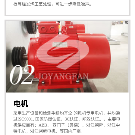
板等经发泡工艺处理，可进一步降低噪声。
电机
采用生产设备和检测手续均齐全 的风机专用电机，并均通
过ISO9001, 国家防爆认证，3C认证，能效认证。，主要电
机供应商有：ABB、 西门子（贝德）、浙江朝舜，浙江中
特电机，浙江创新电机，等国内厂商。