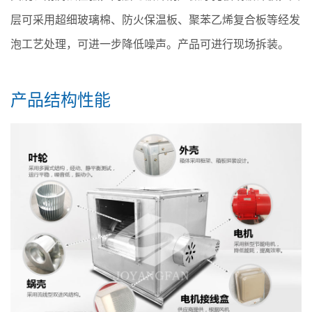
层可采用超细玻璃棉、防火保温板、聚苯乙烯复合板等经发
泡工艺处理，可进一步降低噪声。产品可进行现场拆装。
产品结构性能