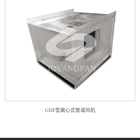
GDF型离心式管道风机