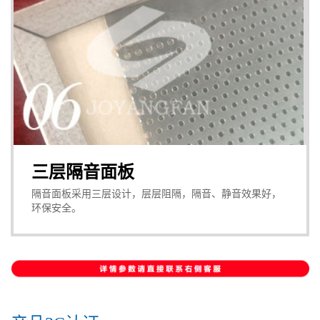
三层隔音面板
隔音面板采用三层设计，层层阻隔，隔音、静音效果好，
环保安全。