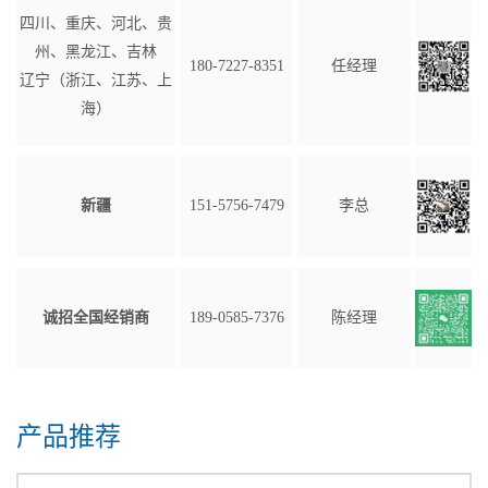
四川、重庆、河北、贵
州、黑龙江、吉林
180-7227-8351
任经理
辽宁（浙江、江苏、上
海）
新疆
151-5756-7479
李总
诚招全国经销商
189-0585-7376
陈经理
产品推荐