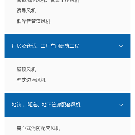
管道加压风机、管道正压风机
诱导风机
低噪音管道风机
厂房及仓储、工厂车间建筑工程
屋顶风机
壁式边墙风机
地铁 、隧道、地下管廊配套风机
离心式消防配套风机