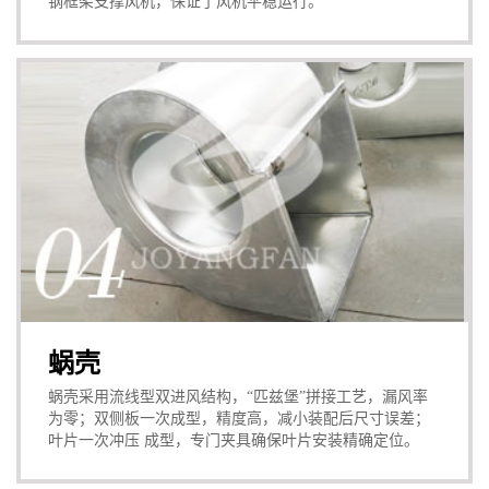
钢框架支撑风机，保证了风机平稳运行。
蜗壳
蜗壳采用流线型双进风结构，“匹兹堡”拼接工艺，漏风率
为零；双侧板一次成型，精度高，减小装配后尺寸误差；
叶片一次冲压 成型，专门夹具确保叶片安装精确定位。