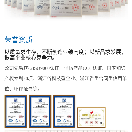
荣誉资质
以质量求生存，不断创造业绩高度；以新品求发展，
提高企业核心竞争力。
公司先后获得ISO9000认证、消防产品CCC认证、国家知识
产权专利20项、浙江省科技型企业、浙江省重合同重信用单
位、环评证书等。