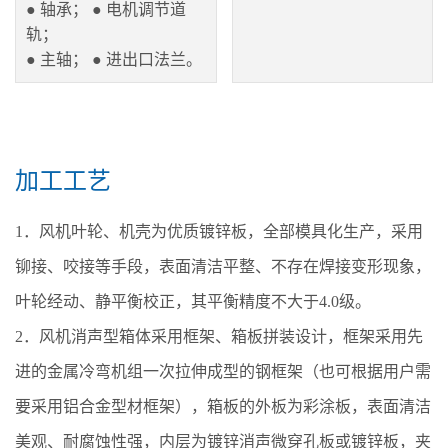
● 轴承； ● 电机调节道
压力损耗，并需适当增加风机箱体长度。
轨；
● 主轴； ● 进出口法兰。
加工工艺
1．风机叶轮、机壳为优质镀锌板，全部模具化生产，采用
铆接、咬接等手段，表面清洁平整、不存在焊接变形现象，
叶轮经动、静平衡校正，其平衡精度不大于4.0级。
2．风机消声型箱体采用框架、箱板拼装设计，框架采用先
进的金属冷弯机组一次拉伸成型的钢框架（也可根据用户需
要采用铝合金型材框架），箱板的外板为彩涂板，表面清洁
美观、耐腐蚀性强，内层为镀锌消声微穿孔板或镀锌板，夹