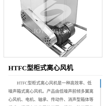
HTFC型柜式离心风机
HTFC型柜式离心风机是一种高效率、低
噪声箱式离心风机。产品由低噪声前倾多翼离
心风机、电机、轴承、传动件、消声型箱体等