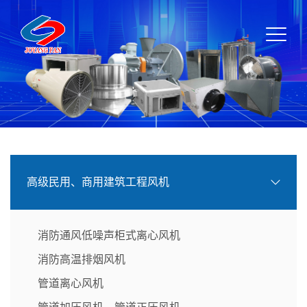
高级民用、商用建筑工程风机
消防通风低噪声柜式离心风机
消防高温排烟风机
管道离心风机