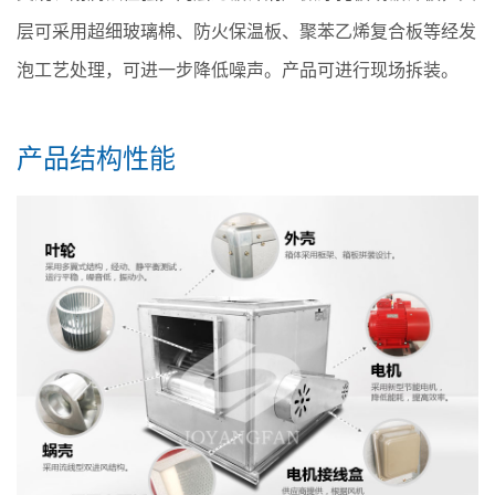
层可采用超细玻璃棉、防火保温板、聚苯乙烯复合板等经发
泡工艺处理，可进一步降低噪声。产品可进行现场拆装。
产品结构性能