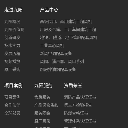
走进九阳
产品中心
九阳概况
高级民用、商用建筑工程风机
九阳价值观
厂房及仓储、工厂车间建筑工程
创新研发
地铁 、隧道、地下管廊配套风机
技术实力
工业离心风机
发展历程
新风空调配套设备
视频播放
风阀、消声器、风口系列
原厂采购
厨房排油烟配套设备
项目案例
九阳服务
资质荣誉
项目案例
售后服务
消防产品认证证书
合作伙伴
产品保修条款
第三方检验报告
全球部署
服务网络
防爆合格证书
原厂直采
管理体系认证证书