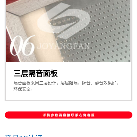
三层隔音面板
隔音面板采用三层设计，层层阻隔，隔音、静音效果好，
环保安全。