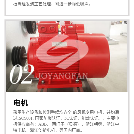
板等经发泡工艺处理，可进一步降低噪声。
电机
采用生产设备和检测手续均齐全 的风机专用电机，并均通
过ISO9001, 国家防爆认证，3C认证，能效认证。，主要电
机供应商有：ABB、 西门子（贝德）、浙江朝舜，浙江中
特电机，浙江创新电机，等国内厂商。