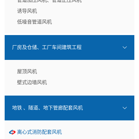
管道加压风机、管道正压风机
诱导风机
低噪音管道风机
厂房及仓储、工厂车间建筑工程
屋顶风机
壁式边墙风机
地铁 、隧道、地下管廊配套风机
离心式消防配套风机