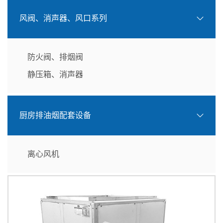
风阀、消声器、风口系列
防火阀、排烟阀
静压箱、消声器
厨房排油烟配套设备
离心风机