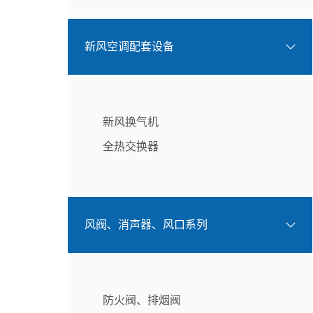
新风空调配套设备
新风换气机
全热交换器
风阀、消声器、风口系列
防火阀、排烟阀