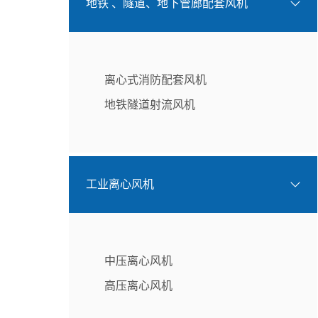
地铁 、隧道、地下管廊配套风机
离心式消防配套风机
地铁隧道射流风机
工业离心风机
中压离心风机
高压离心风机