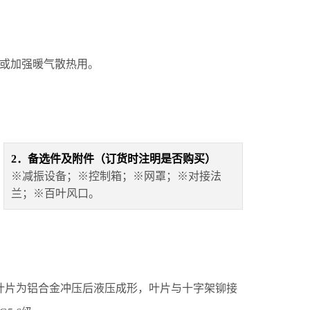
合金，适用于易燃、易爆气体环境，防
爆等级为EXdllBT4。
为适应不同场所噪声的要求，风机
或加强暖气散热用。
均可配不同长度的消声器，也可将风机
成包覆式。
2．备选件及附件（订货时注明是否购买）
※减振设备；※控制箱；※网罩；※对接法
兰；※百叶风口。
叶片为铝合金冲压后液压成形，叶片与十字架铆接