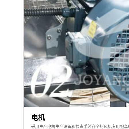
电机
采用生产电机生产设备和检查手续齐全的风机专用配套电机