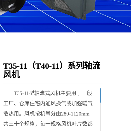
T35-11（T40-11）系列轴流
风机
T35-11型轴流式风机主要用于一般
工厂、仓库住宅内通风换气或加强暖气
散热用。风机按机号分由280-1120mm
共三十个规格，每一规格风机叶片数都