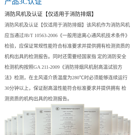
产品3C认证
消防风机及认证【仅适用于消防排烟】
消防风机及认证【仅适用于消防排烟】该风机作为消防风机
应当通过JB/T 10563-2006《一般用途离心通风机技术条件》
检验，应保证常规性能符合标准要求并提供拥有检测资质的
机构出具的检测报告。同时还需要经国家指 定的消防安全
检测机构按照GA 211-2009《消防排烟风机耐高温试验方
法》检测，在主风道介质温度为280℃时必须能够连续运行
30分钟以上，保证耐高温性能符合标准要求并提供拥有 检
测资质的机构出具的检测报告。