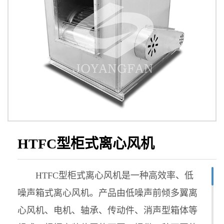
HTFC型柜式离心风机
HTFC型柜式离心风机是一种高效率、低
噪声箱式离心风机。产品由低噪声前倾多翼离
心风机、电机、轴承、传动件、消声型箱体等