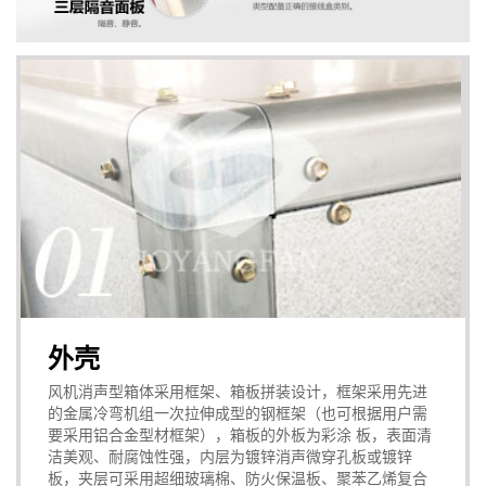
外壳
风机消声型箱体采用框架、箱板拼装设计，框架采用先进
的金属冷弯机组一次拉伸成型的钢框架（也可根据用户需
要采用铝合金型材框架），箱板的外板为彩涂 板，表面清
洁美观、耐腐蚀性强，内层为镀锌消声微穿孔板或镀锌
板，夹层可采用超细玻璃棉、防火保温板、聚苯乙烯复合