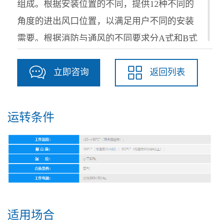
组成。根据安装位置的不同，提供12种不同的
角度的进出风口位置，以满足用户不同的安装
需要。根据消防与通风的不同要求分A式和B式
两种类型，A式电机装在箱体外，用于消防排
立即咨询
返回列表
烟，并经国家消防装备监督质量检验中心按
GA211-2009《消防排烟风机耐高温试验方法》
进行耐高温试验，能在300℃高温条件下连续
运转条件
运行60分钟以上；B式电机装在箱体内，用于
通风换气。在100℃条件下连续运行20小时。
风机按直径分为9”～40”十三种规格，系列
风量为1650~85000 m3/h，全压为180~1000Pa。
HTFC型柜式离心风机经不断的改进和开发，
现可分为Ⅰ、Ⅱ两种类型，其中Ⅰ型为单速
适用场合