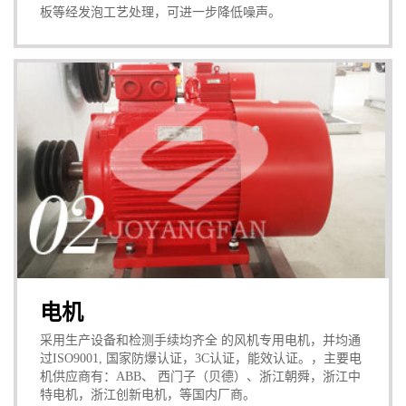
板等经发泡工艺处理，可进一步降低噪声。
电机
采用生产设备和检测手续均齐全 的风机专用电机，并均通
过ISO9001, 国家防爆认证，3C认证，能效认证。，主要电
机供应商有：ABB、 西门子（贝德）、浙江朝舜，浙江中
特电机，浙江创新电机，等国内厂商。