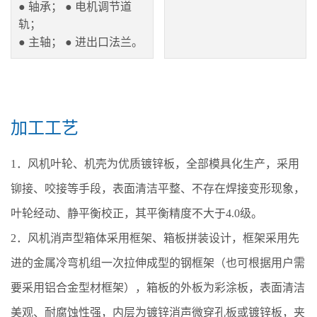
● 轴承； ● 电机调节道
压力损耗，并需适当增加风机箱体长度。
轨；
● 主轴； ● 进出口法兰。
加工工艺
1．风机叶轮、机壳为优质镀锌板，全部模具化生产，采用
铆接、咬接等手段，表面清洁平整、不存在焊接变形现象，
叶轮经动、静平衡校正，其平衡精度不大于4.0级。
2．风机消声型箱体采用框架、箱板拼装设计，框架采用先
进的金属冷弯机组一次拉伸成型的钢框架（也可根据用户需
要采用铝合金型材框架），箱板的外板为彩涂板，表面清洁
美观、耐腐蚀性强，内层为镀锌消声微穿孔板或镀锌板，夹