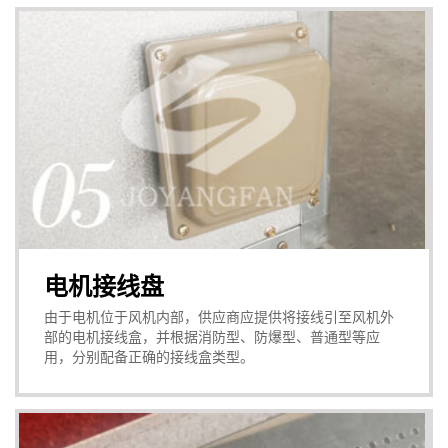
电机接线盘
由于电机位于风机内部，供应商应提供将接线引至风机外
部的电机接线盒，并根据消防型、防爆型、普通型等应
用，分别配备正确的接线盒类型。