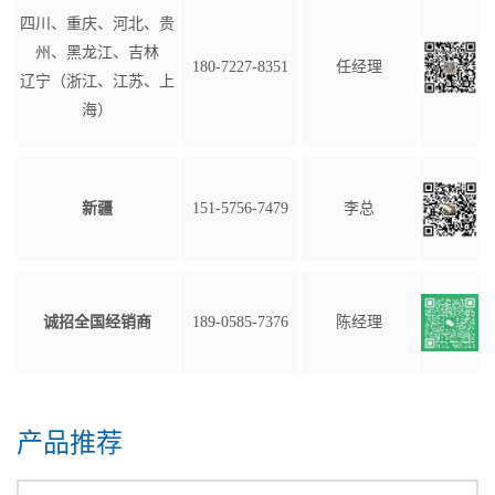
四川、重庆、河北、贵
州、黑龙江、吉林
180-7227-8351
任经理
辽宁（浙江、江苏、上
海）
新疆
151-5756-7479
李总
诚招全国经销商
189-0585-7376
陈经理
产品推荐