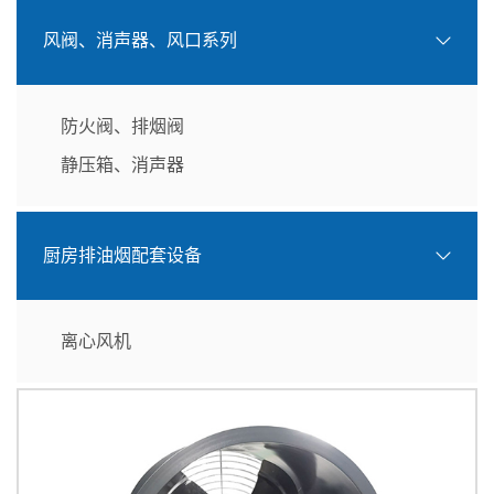
风阀、消声器、风口系列
防火阀、排烟阀
静压箱、消声器
厨房排油烟配套设备
离心风机