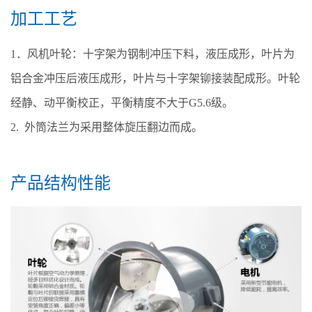
加工工艺
1．风机叶轮：十字架为钢制冲压下料，液压成形，叶片为
铝合金冲压后液压成形，叶片与十字架铆接装配成形。叶轮
经静、动平衡校正，平衡精度不大于G5.6级。
2. 外筒法兰为采用整体旋压翻边而成。
产品结构性能