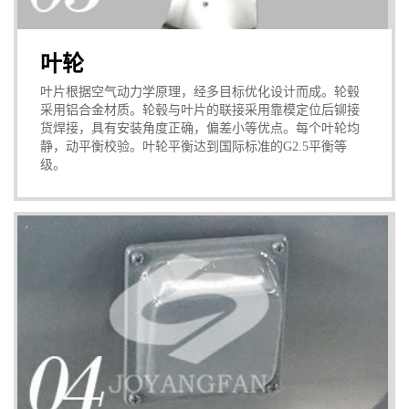
叶轮
叶片根据空气动力学原理，经多目标优化设计而成。轮毂
采用铝合金材质。轮毂与叶片的联接采用靠模定位后铆接
货焊接，具有安装角度正确，偏差小等优点。每个叶轮均
静，动平衡校验。叶轮平衡达到国际标准的G2.5平衡等
级。