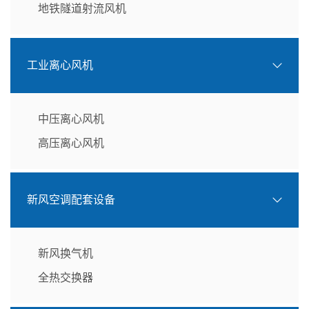
地铁隧道射流风机
工业离心风机
中压离心风机
高压离心风机
新风空调配套设备
新风换气机
全热交换器