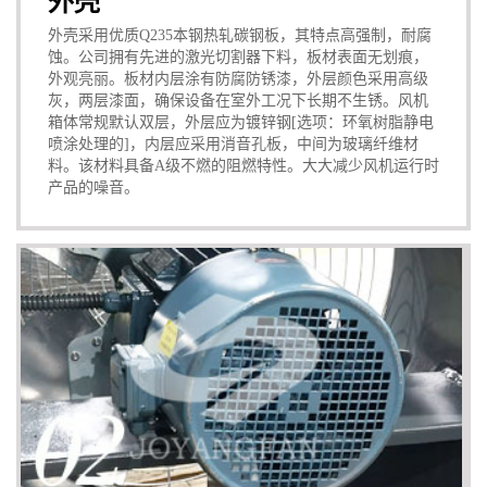
外壳
外壳采用优质Q235本钢热轧碳钢板，其特点高强制，耐腐
蚀。公司拥有先进的激光切割器下料，板材表面无划痕，
外观亮丽。板材内层涂有防腐防锈漆，外层颜色采用高级
灰，两层漆面，确保设备在室外工况下长期不生锈。风机
箱体常规默认双层，外层应为镀锌钢[选项：环氧树脂静电
喷涂处理的]，内层应采用消音孔板，中间为玻璃纤维材
料。该材料具备A级不燃的阻燃特性。大大减少风机运行时
产品的噪音。