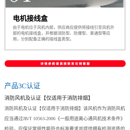
电机接线盒
由于电机位于风机内部，供应商应提供将接线引至风机外
部的电机接线盒，并根据消防型、防爆型、普通型等应
用，分别配备正确的接线盒类型。
产品3C认证
消防风机及认证【仅适用于消防排烟】
消防风机及认证【仅适用于消防排烟】该风机作为消防风机
应当通过JB/T 10563-2006《一般用途离心通风机技术条件》
检验，应保证常规性能符合标准要求并提供拥有检测资质的