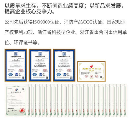
以质量求生存，不断创造业绩高度；以新品求发展，
提高企业核心竞争力。
公司先后获得ISO9000认证、消防产品CCC认证、国家知识
产权专利20项、浙江省科技型企业、浙江省重合同重信用单
位、环评证书等。