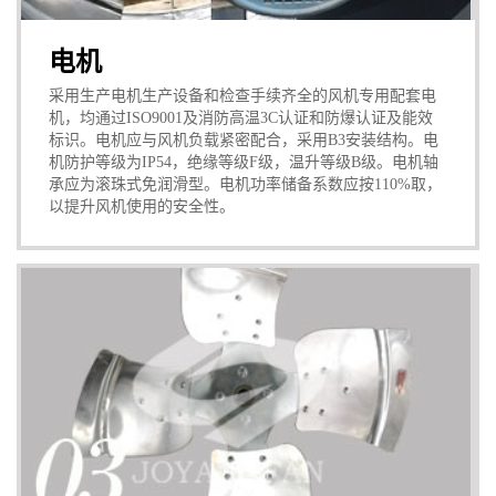
电机
采用生产电机生产设备和检查手续齐全的风机专用配套电
机，均通过ISO9001及消防高温3C认证和防爆认证及能效
标识。电机应与风机负载紧密配合，采用B3安装结构。电
机防护等级为IP54，绝缘等级F级，温升等级B级。电机轴
承应为滚珠式免润滑型。电机功率储备系数应按110%取，
以提升风机使用的安全性。