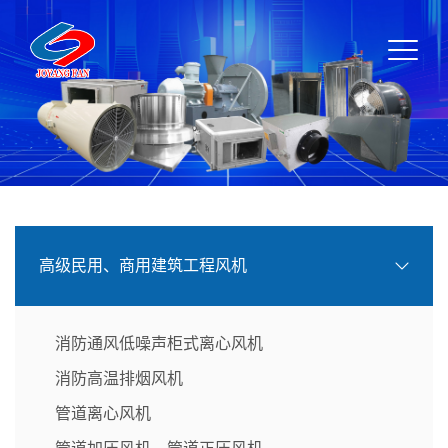
高级民用、商用建筑工程风机
消防通风低噪声柜式离心风机
消防高温排烟风机
管道离心风机