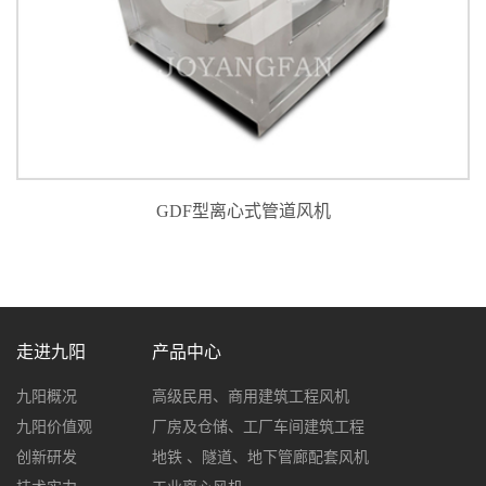
GDF型离心式管道风机
走进九阳
产品中心
九阳概况
高级民用、商用建筑工程风机
九阳价值观
厂房及仓储、工厂车间建筑工程
创新研发
地铁 、隧道、地下管廊配套风机