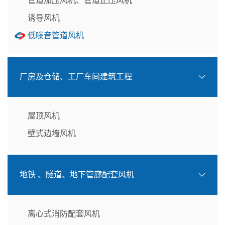
管道加压风机、管道正压风机
诱导风机
低噪音管道风机
厂房及仓储、工厂车间建筑工程
屋顶风机
壁式边墙风机
地铁 、隧道、地下管廊配套风机
离心式消防配套风机