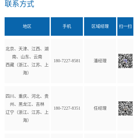
联系方式
地区
手机
区域经理
扫一扫
北京、天津、江西、湖
南、山东、云南
180-7227-8581
潘经理
西藏（浙江、江苏、上
海）
四川、重庆、河北、贵
州、黑龙江、吉林
180-7227-8351
任经理
辽宁（浙江、江苏、上
海）