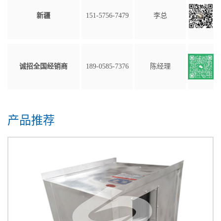
新疆
151-5756-7479
李总
诚招全国经销商
189-0585-7376
陈经理
产品推荐