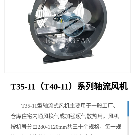
T35-11（T40-11）系列轴流风机
T35-11型轴流式风机主要用于一般工厂、
仓库住宅内通风换气或加强暖气散热用。风机
按机号分由280-1120mm共三十个规格，每一规