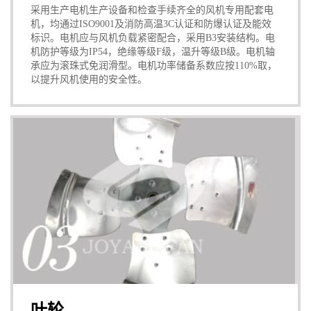
采用生产电机生产设备和检查手续齐全的风机专用配套电
机，均通过ISO9001及消防高温3C认证和防爆认证及能效
标识。电机应与风机负载紧密配合，采用B3安装结构。电
机防护等级为IP54，绝缘等级F级，温升等级B级。电机轴
承应为滚珠式免润滑型。电机功率储备系数应按110%取，
以提升风机使用的安全性。
叶轮