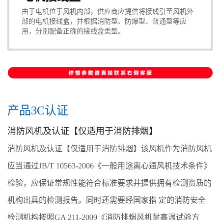
由于电机位于风机内部，供应商应提供将接线引至风机外
部的电机接线盒，并根据消防型、防爆型、普通型等应
用，分别配备正确的接线盒类型。
产品3C认证
消防风机及认证【仅适用于消防排烟】
消防风机及认证【仅适用于消防排烟】该风机作为消防风机
应当通过JB/T 10563-2006《一般用途离心通风机技术条件》
检验，应保证常规性能符合标准要求并提供拥有检测资质的
机构出具的检测报告。同时还需要经国家指 定的消防安全
检测机构按照GA 211-2009《消防排烟风机耐高温试验方