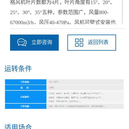
格风机叶片数都为4片，叶片角度有15°、20°、
25°、30°、35°五种，参数范围广，风量800-
67000m3/h，风压40-470Pa。风机可壁式安装也
可管道式安装。
立即咨询
返回列表
产品分类
●按外形结构分：
壁式、岗位式、管道式。
运转条件
●按使用环境分：
普通型：适用于非易燃、易爆及无腐蚀性
气体的环境中。
防腐型：叶轮、机壳为玻璃钢，适用于含
有腐蚀性气体的环境中。
防爆型：电机为隔爆型、叶片为铝合金，
适用场合