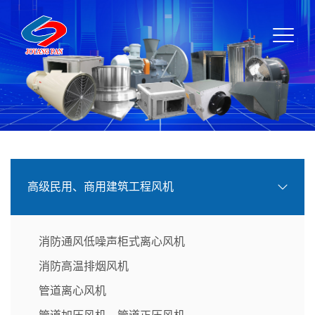
高级民用、商用建筑工程风机
消防通风低噪声柜式离心风机
消防高温排烟风机
管道离心风机