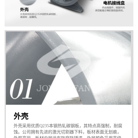
外壳
外壳采用优质Q235本钢热轧碳钢板，其特点高强制，耐腐
蚀。公司拥有先进的激光切割器下料，板材表面无划痕，