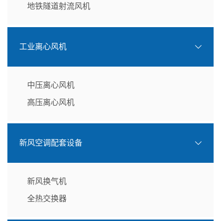
地铁隧道射流风机
工业离心风机
中压离心风机
高压离心风机
新风空调配套设备
新风换气机
全热交换器