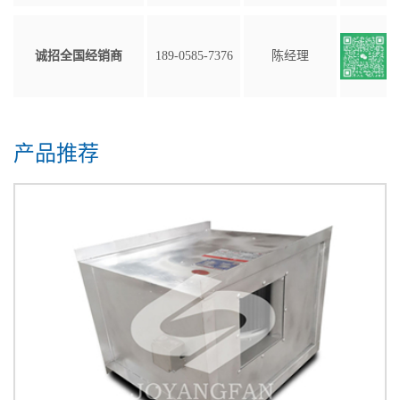
诚招全国经销商
189-0585-7376
陈经理
产品推荐