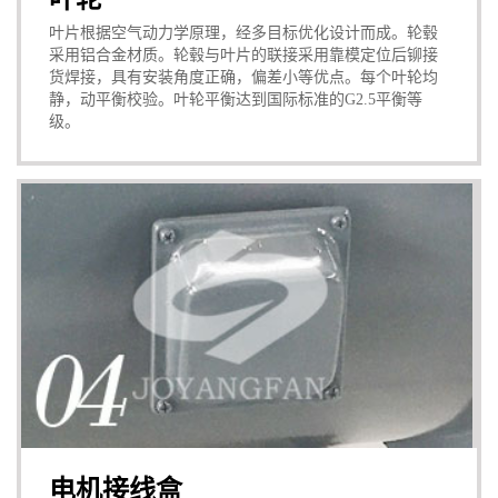
叶片根据空气动力学原理，经多目标优化设计而成。轮毂
采用铝合金材质。轮毂与叶片的联接采用靠模定位后铆接
货焊接，具有安装角度正确，偏差小等优点。每个叶轮均
静，动平衡校验。叶轮平衡达到国际标准的G2.5平衡等
级。
电机接线盒