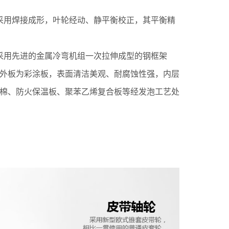
风机箱体长度。
采用焊接成形，叶轮经动、静平衡校正，其平衡精
采用先进的金属冷弯机组一次拉伸成型的钢框架
外板为彩涂板，表面清洁美观、耐腐蚀性强，内层
棉、防火保温板、聚苯乙烯复合板等经发泡工艺处