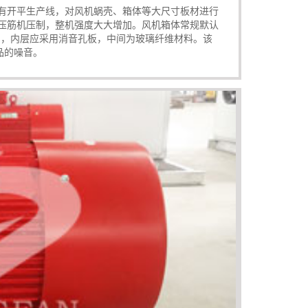
有开平生产线，对风机蜗壳、箱体等大尺寸板材进行
压筋机压制，整机强度大大增加。风机箱体常规默认
的，内层应采用消音孔板，中间为玻璃纤维材料。该
品的噪音。