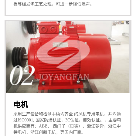
板等经发泡工艺处理，可进一步降低噪声。
电机
采用生产设备和检测手续均齐全 的风机专用电机，并均通
过ISO9001, 国家防爆认证，3C认证，能效认证。，主要电
机供应商有：ABB、 西门子（贝德）、浙江朝舜，浙江中
特电机，浙江创新电机，等国内厂商。