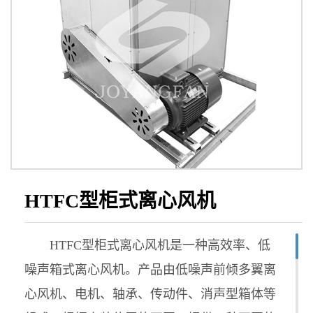
HTFC型柜式离心风机
HTFC型柜式离心风机是一种高效率、低
噪声箱式离心风机。产品由低噪声前倾多翼离
心风机、电机、轴承、传动件、消声型箱体等