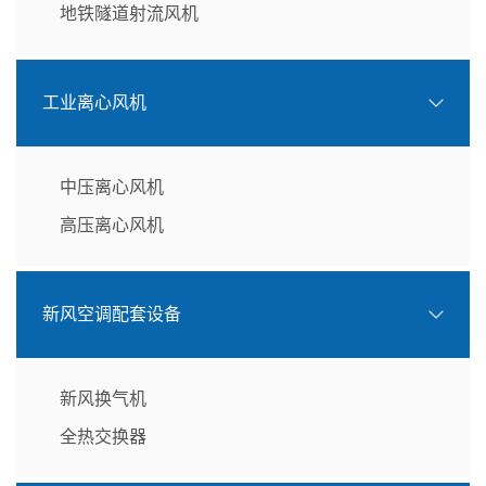
地铁隧道射流风机
工业离心风机
中压离心风机
高压离心风机
新风空调配套设备
新风换气机
全热交换器