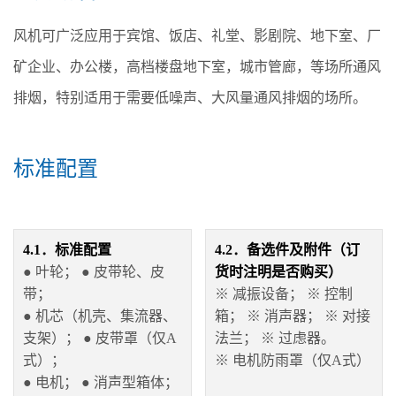
型，Ⅱ型为双速，配用双速电机，实现两档调
风机可广泛应用于宾馆、饭店、礼堂、影剧院、地下室、厂
速，可满足用户对不同工况点性能调节的需
矿企业、办公楼，高档楼盘地下室，城市管廊，等场所通风
要。风机也可配用变频电机和变频控制器，实
排烟，特别适用于需要低噪声、大风量通风排烟的场所。
现变频 调速，建议调节频率锁定在范围25Hz～
50Hz。
标准配置
为适应防爆环境需要，风机可做成防爆风
机，防爆等级为EXdⅡBT4，适用于易燃、易
爆气体的场所。
4.1．标准配置
4.2．备选件及附件（订
为适应不同场所噪声的要求，风机均可配
● 叶轮； ● 皮带轮、皮
货时注明是否购买）
不同长度的消声器，也可将风机消声型箱本加
带；
※ 减振设备； ※ 控制
● 机芯（机壳、集流器、
箱； ※ 消声器； ※ 对接
厚，以降低风机噪声。
支架）； ● 皮带罩（仅A
法兰； ※ 过虑器。
风机可加配初效、中效或高效过滤器，以
式）；
※ 电机防雨罩（仅A式）
● 电机； ● 消声型箱体；
提高空气的清洁度，配置过滤器时应考虑实际