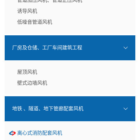
管道加压风机、管道正压风机
诱导风机
低噪音管道风机
厂房及仓储、工厂车间建筑工程
屋顶风机
壁式边墙风机
地铁 、隧道、地下管廊配套风机
离心式消防配套风机