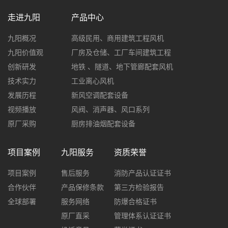
走进九阳
产品中心
九阳概况
高级民用、商用建筑工程风机
九阳价值观
厂房及仓储、工厂车间建筑工程
创新研发
地铁 、隧道、地下管廊配套风机
技术实力
工业离心风机
发展历程
新风空调配套设备
视频播放
风阀、消声器、风口系列
原厂采购
厨房排油烟配套设备
项目案例
九阳服务
资质荣誉
项目案例
售后服务
消防产品认证证书
合作伙伴
产品保修条款
第三方检验报告
全球部署
服务网络
防爆合格证书
原厂直采
管理体系认证证书