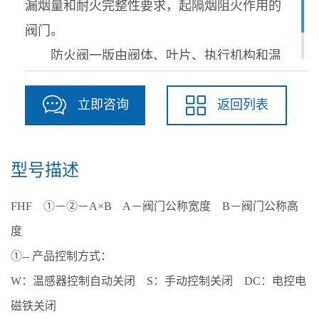
漏烟量和耐火完整性要求，起隔烟阻火作用的
阀门。
防火阀一版由阀体、叶片、执行机构和温
感器等部件组成。
立即咨询
返回列表
型号描述
FHF ①－②－A×B A－阀门公称宽度 B－阀门公称高
度
①-- 产品控制方式：
W：温感器控制自动关闭 S：手动控制关闭 DC：电控电
磁铁关闭