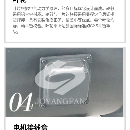
叶片根据空气动力学原理，经多目标优化设计而成。轮毂
采用铝合金材质。轮毂与叶片的联接采用靠模定位后铆接
货焊接，具有安装角度正确，偏差小等优点。每个叶轮均
静，动平衡校验。叶轮平衡达到国际标准的G2.5平衡等
级。
电机接线盒