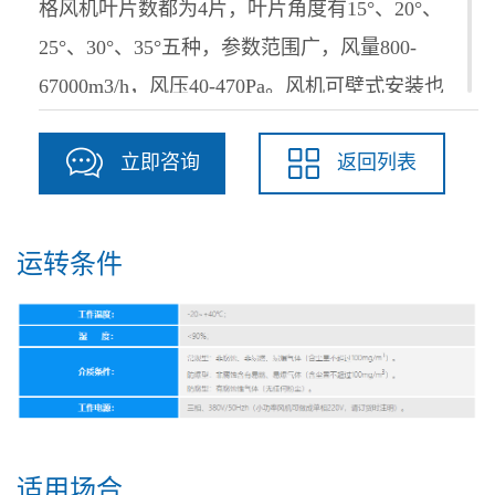
格风机叶片数都为4片，叶片角度有15°、20°、
25°、30°、35°五种，参数范围广，风量800-
67000m3/h，风压40-470Pa。风机可壁式安装也
可管道式安装。
立即咨询
返回列表
产品分类
●按外形结构分：
壁式、岗位式、管道式。
运转条件
●按使用环境分：
普通型：适用于非易燃、易爆及无腐蚀性
气体的环境中。
防腐型：叶轮、机壳为玻璃钢，适用于含
有腐蚀性气体的环境中。
防爆型：电机为隔爆型、叶片为铝合金，
适用场合