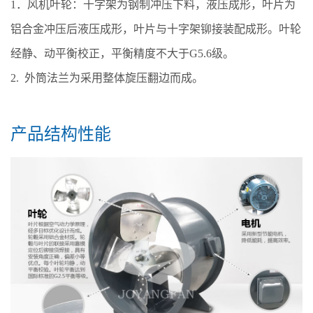
1．风机叶轮：十字架为钢制冲压下料，液压成形，叶片为
铝合金冲压后液压成形，叶片与十字架铆接装配成形。叶轮
经静、动平衡校正，平衡精度不大于G5.6级。
2. 外筒法兰为采用整体旋压翻边而成。
产品结构性能