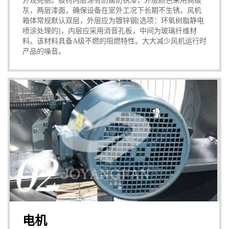
外观亮丽。板材内层涂有防腐防锈漆，外层颜色采用高级
灰，两层漆面，确保设备在室外工况下长期不生锈。风机
箱体常规默认双层，外层应为镀锌钢[选项：环氧树脂静电
喷涂处理的]，内层应采用消音孔板，中间为玻璃纤维材
料。该材料具备A级不燃的阻燃特性。大大减少风机运行时
产品的噪音。
电机