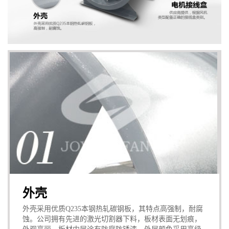
外壳
外壳采用优质Q235本钢热轧碳钢板，其特点高强制，耐腐
蚀。公司拥有先进的激光切割器下料，板材表面无划痕，