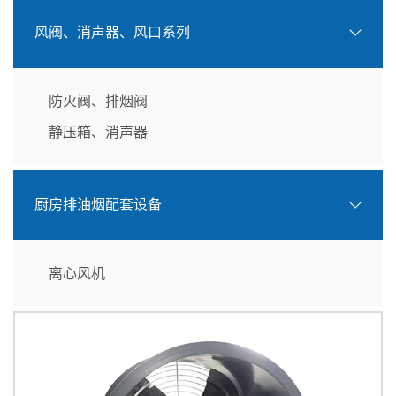
风阀、消声器、风口系列
防火阀、排烟阀
静压箱、消声器
厨房排油烟配套设备
离心风机