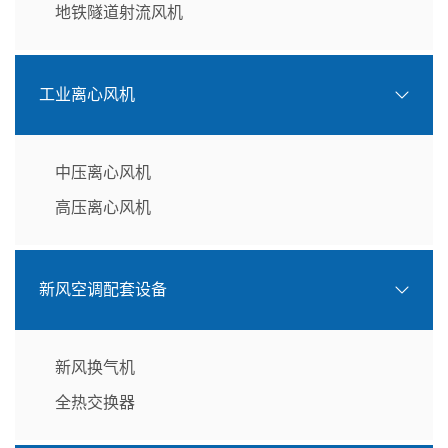
地铁隧道射流风机
工业离心风机
中压离心风机
高压离心风机
新风空调配套设备
新风换气机
全热交换器