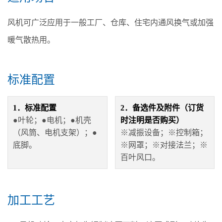
适用于易燃、易爆气体环境，防爆等级为
风机可广泛应用于一般工厂、仓库、住宅内通风换气或加强
EXdllBT4。
暖气散热用。
为适应不同场所噪声的要求，风机均可配
不同长度的消声器，也可将风机成包覆式。
标准配置
1．标准配置
2．备选件及附件（订货
●叶轮；●电机；●机壳
时注明是否购买）
（风筒、电机支架）；●
※减振设备；※控制箱；
底脚。
※网罩；※对接法兰；※
百叶风口。
加工工艺