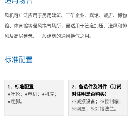
适用场合
机，防爆等级为EXdllBT4。
为适应不同场所噪声的要求，风机均可配
风机可广泛应用于民用建筑、工矿企业、宾馆、饭店、博物
不同长度消声器，也可将风机做成包覆式。
馆、体育馆等逼风换气场所，最适用于管道加压、送风和排
风及高层建筑、一般建筑的通风换气之用。
标准配置
1．标准配置
2．备选件及附件（订货
●叶轮；●电机；●机壳；
时注明是否购买）
●底脚。
※减振设备；※控制箱；
※网罩；※对接法兰。