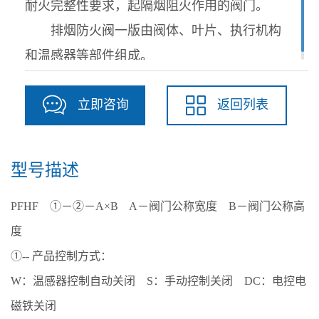
耐火完整性要求，起隔烟阻火作用的阀门。
排烟防火阀一版由阀体、叶片、执行机构
和温感器等部件组成。
立即咨询
返回列表
型号描述
PFHF ①－②－A×B A－阀门公称宽度 B－阀门公称高
度
①-- 产品控制方式：
W：温感器控制自动关闭 S：手动控制关闭 DC：电控电
磁铁关闭