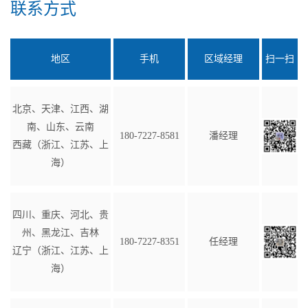
联系方式
地区
手机
区域经理
扫一扫
北京、天津、江西、湖
南、山东、云南
180-7227-8581
潘经理
西藏（浙江、江苏、上
海）
四川、重庆、河北、贵
州、黑龙江、吉林
180-7227-8351
任经理
辽宁（浙江、江苏、上
海）