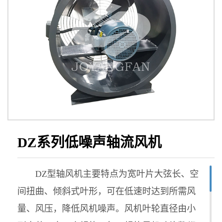
DZ系列低噪声轴流风机
DZ型轴风机主要特点为宽叶片大弦长、空
间扭曲、倾斜式叶形，可在低速时达到所需风
量、风压，降低风机噪声。风机叶轮直径由小