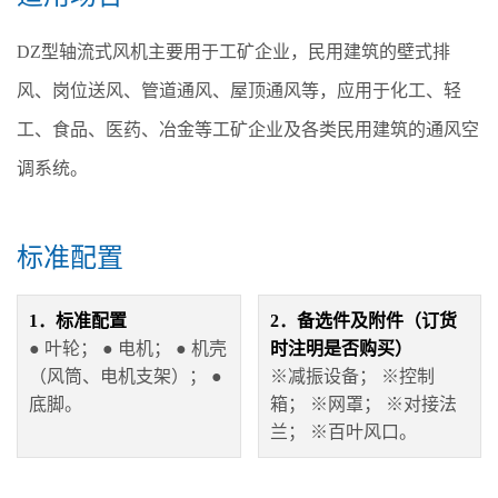
适用于易燃、易爆气体的环境中，防爆等级为
DZ型轴流式风机主要用于工矿企业，民用建筑的壁式排
EXdllBT4。
风、岗位送风、管道通风、屋顶通风等，应用于化工、轻
为适应不同场所噪声要求，风机均可配不
工、食品、医药、冶金等工矿企业及各类民用建筑的通风空
同长度的消声器，也可将风机做成包覆式。
调系统。
标准配置
1．标准配置
2．备选件及附件（订货
● 叶轮； ● 电机； ● 机壳
时注明是否购买）
（风筒、电机支架）； ●
※减振设备； ※控制
底脚。
箱； ※网罩； ※对接法
兰； ※百叶风口。