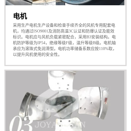
电机
采用生产电机生产设备和检查手续齐全的风机专用配套电
机，均通过ISO9001及消防高温3C认证和防爆认证及能效
标识。电机应与风机负载紧密配合，采用B3安装结构。电
机防护等级为IP54，绝缘等级F级，温升等级B级。电机轴
承应为滚珠式免润滑型。电机功率储备系数应按110%取，
以提升风机使用的安全性。