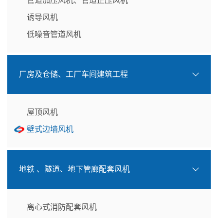
管道加压风机、管道正压风机
诱导风机
低噪音管道风机
厂房及仓储、工厂车间建筑工程
屋顶风机
壁式边墙风机
地铁 、隧道、地下管廊配套风机
离心式消防配套风机