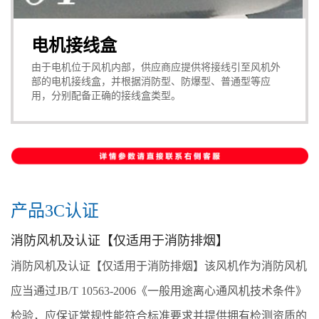
电机接线盒
由于电机位于风机内部，供应商应提供将接线引至风机外
部的电机接线盒，并根据消防型、防爆型、普通型等应
用，分别配备正确的接线盒类型。
产品3C认证
消防风机及认证【仅适用于消防排烟】
消防风机及认证【仅适用于消防排烟】该风机作为消防风机
应当通过JB/T 10563-2006《一般用途离心通风机技术条件》
检验，应保证常规性能符合标准要求并提供拥有检测资质的