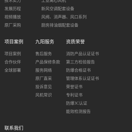
技术实力
工业离心风机
发展历程
新风空调配套设备
视频播放
风阀、消声器、风口系列
原厂采购
厨房排油烟配套设备
项目案例
九阳服务
资质荣誉
项目案例
售后服务
消防产品认证证书
合作伙伴
产品保修条款
第三方检验报告
全球部署
服务网络
防爆合格证书
原厂直采
管理体系认证证书
投诉意见
荣誉证书
风机常识
专利证书
防爆3C认证
能效检测报告
联系我们