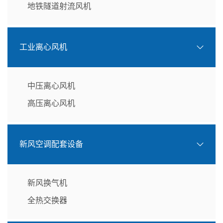
地铁隧道射流风机
工业离心风机
中压离心风机
高压离心风机
新风空调配套设备
新风换气机
全热交换器