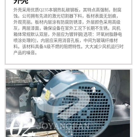
外壳
外壳采用优质Q235本钢热轧碳钢板，其特点高强制，耐腐
蚀。公司拥有先进的激光切割器下料，板材表面无划痕，
外观亮丽。板材内层涂有防腐防锈漆，外层颜色采用高级
灰，两层漆面，确保设备在室外工况下长期不生锈。风机
箱体常规默认双层，外层应为镀锌钢[选项：环氧树脂静电
喷涂处理的]，内层应采用消音孔板，中间为玻璃纤维材
料。该材料具备A级不燃的阻燃特性。大大减少风机运行时
产品的噪音。