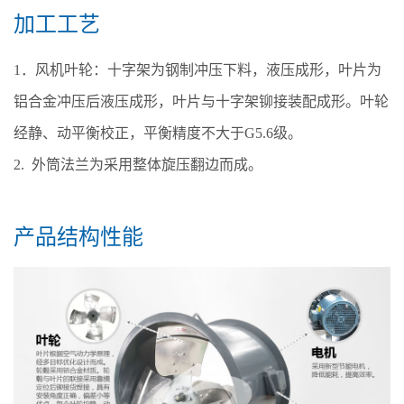
加工工艺
1．风机叶轮：十字架为钢制冲压下料，液压成形，叶片为
铝合金冲压后液压成形，叶片与十字架铆接装配成形。叶轮
经静、动平衡校正，平衡精度不大于G5.6级。
2. 外筒法兰为采用整体旋压翻边而成。
产品结构性能