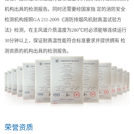
机构出具的检测报告。同时还需要经国家指 定的消防安全
检测机构按照GA 211-2009《消防排烟风机耐高温试验方
法》检测，在主风道介质温度为280℃时必须能够连续运行
30分钟以上，保证耐高温性能符合标准要求并提供拥有 检
测资质的机构出具的检测报告。
荣誉资质