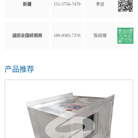
新疆
151-5756-7479
李总
诚招全国经销商
189-0585-7376
陈经理
产品推荐