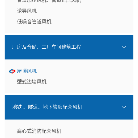
管道加压风机、管道正压风机
诱导风机
低噪音管道风机
厂房及仓储、工厂车间建筑工程
屋顶风机
壁式边墙风机
地铁 、隧道、地下管廊配套风机
离心式消防配套风机