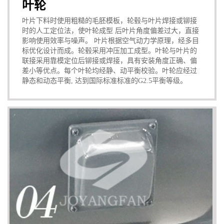
叶轮
叶片下料时使用粗糙的毛胚模板，轮毂与叶片焊接或铆接
时的人工定位法，使叶轮成型 后叶片角度偏差过大，直接
影响使用效率与噪声。 叶片根据空气动力学原理，经多目
标优化设计而成。轮毂采用冲压加工成型。叶轮与叶片的
联接采用靠模定位后铆接或焊接，具有安装角度正确、偏
差小等优点。每个叶轮均经静、动平衡校验。叶轮应经过
静态和动态平衡, 达到国际标准标准的G2.5平衡等级。