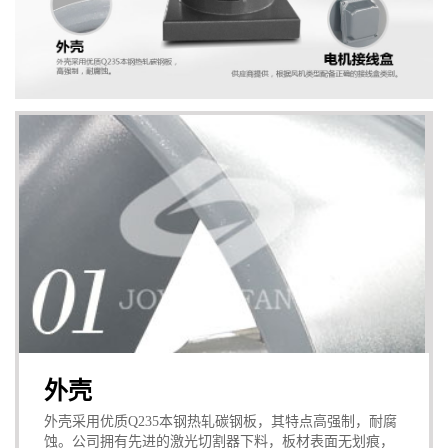
外壳
外壳采用优质Q235本钢热轧碳钢板，其特点高强制，耐腐
蚀。公司拥有先进的激光切割器下料，板材表面无划痕，