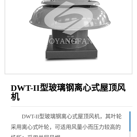
DWT-II型玻璃钢离心式屋顶风
机
DWT-II型玻璃钢离心式屋顶风机，其叶轮
采用离心式叶轮，可适用风量小而压力较高的