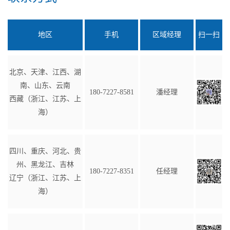
地区
手机
区域经理
扫一扫
北京、天津、江西、湖
南、山东、云南
180-7227-8581
潘经理
西藏（浙江、江苏、上
海）
四川、重庆、河北、贵
州、黑龙江、吉林
180-7227-8351
任经理
辽宁（浙江、江苏、上
海）