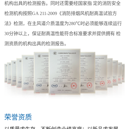
机构出具的检测报告。同时还需要经国家指 定的消防安全
检测机构按照GA 211-2009《消防排烟风机耐高温试验方
法》检测，在主风道介质温度为280℃时必须能够连续运行
30分钟以上，保证耐高温性能符合标准要求并提供拥有 检
测资质的机构出具的检测报告。
荣誉资质