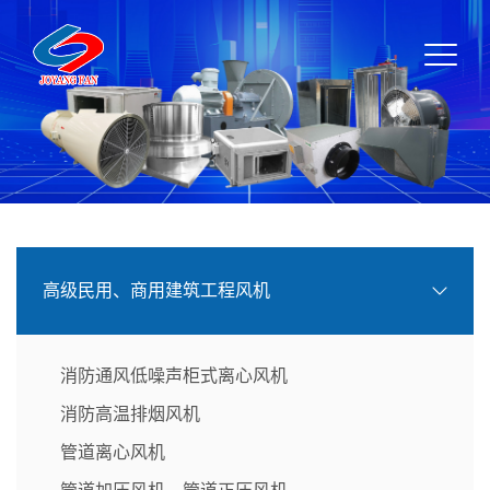
高级民用、商用建筑工程风机
消防通风低噪声柜式离心风机
消防高温排烟风机
管道离心风机