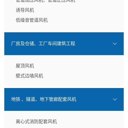
管道加压风机、管道正压风机
诱导风机
低噪音管道风机
厂房及仓储、工厂车间建筑工程
屋顶风机
壁式边墙风机
地铁 、隧道、地下管廊配套风机
离心式消防配套风机