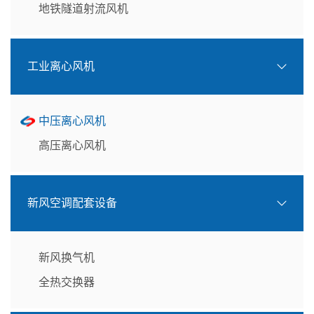
地铁隧道射流风机
工业离心风机
中压离心风机
高压离心风机
新风空调配套设备
新风换气机
全热交换器