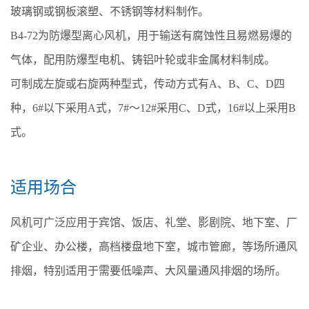
金属材料制成。
玻璃钢或钢板滚塑、不锈钢等材料制作。
FB4-72 为防腐防爆型离心风机，用于输送
B4-72为防爆型离心风机，用于输送有腐蚀性且易燃易爆的
有腐蚀性且易燃易爆的气体。
气体，配用防爆型电机、铸铝叶轮或非金属材料制成。
可制成左旋或右旋两种型式，传动方式有
可制成左旋或右旋两种型式，传动方式有A、B、C、D四
A、B、C、D四种，6#以下采用A式，7#～12#
种，6#以下采用A式，7#～12#采用C、D式，16#以上采用B
采用C、D式，16#以上采用B式。
式。
适用场合
风机可广泛应用于宾馆、饭店、礼堂、影剧院、地下室、厂
矿企业、办公楼，高档楼盘地下室，城市管廊，等场所通风
排烟，特别适用于需要低噪声、大风量通风排烟的场所。