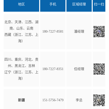
地区
手机
区域经理
扫一扫
北京、天津、江西、湖
南、山东、云南
180-7227-8581
潘经理
西藏（浙江、江苏、上
海）
四川、重庆、河北、贵
州、黑龙江、吉林
180-7227-8351
任经理
辽宁（浙江、江苏、上
海）
新疆
151-5756-7479
李总