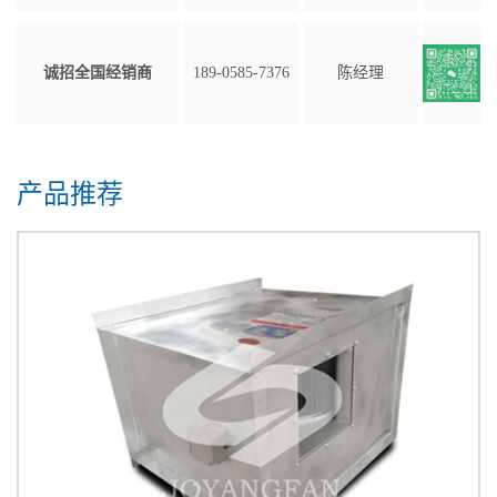
诚招全国经销商
189-0585-7376
陈经理
产品推荐