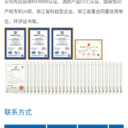
公司先后获得ISO9000认证、消防产品CCC认证、国家知识
产权专利20项、浙江省科技型企业、浙江省重合同重信用单
位、环评证书等。
联系方式