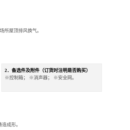
场所屋顶排风换气。
2．备选件及附件（订货时注明是否购买）
※控制箱； ※消声器； ※安全网。
铸造成形。