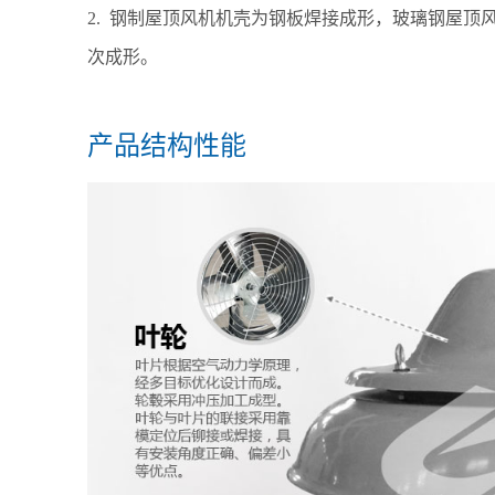
2. 钢制屋顶风机机壳为钢板焊接成形，玻璃钢屋
次成形。
产品结构性能