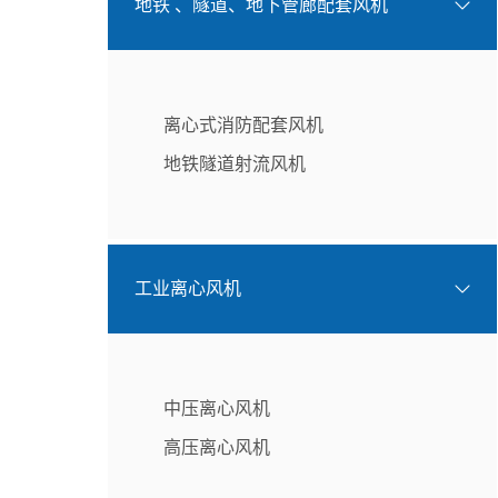
地铁 、隧道、地下管廊配套风机
离心式消防配套风机
地铁隧道射流风机
工业离心风机
中压离心风机
高压离心风机