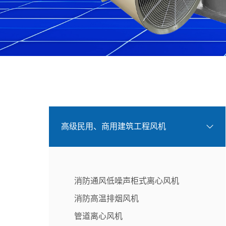
高级民用、商用建筑工程风机
消防通风低噪声柜式离心风机
消防高温排烟风机
管道离心风机