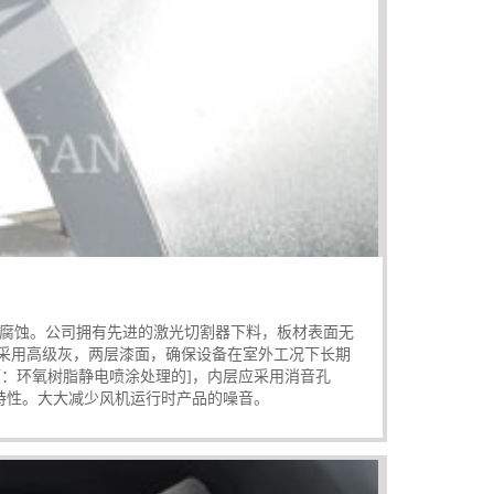
耐腐蚀。公司拥有先进的激光切割器下料，板材表面无
采用高级灰，两层漆面，确保设备在室外工况下长期
项：环氧树脂静电喷涂处理的]，内层应采用消音孔
特性。大大减少风机运行时产品的噪音。