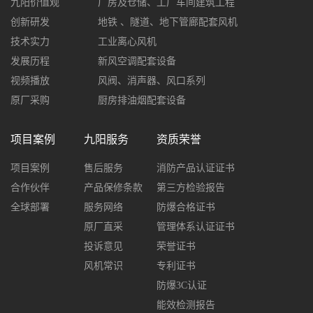
九阳价值观
厂房及仓储、工厂车间建筑工程
创新研发
地铁 、隧道、地下管廊配套风机
技术实力
工业离心风机
发展历程
新风空调配套设备
视频播放
风阀、消声器、风口系列
原厂采购
厨房排油烟配套设备
项目案例
九阳服务
资质荣誉
项目案例
售后服务
消防产品认证证书
合作伙伴
产品保修条款
第三方检验报告
全球部署
服务网络
防爆合格证书
原厂直采
管理体系认证证书
投诉意见
荣誉证书
风机常识
专利证书
防爆3C认证
能效检测报告