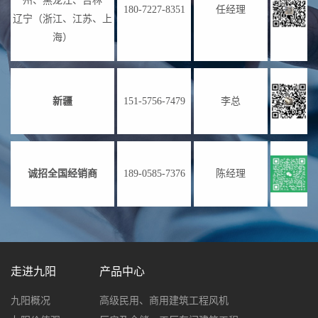
州、黑龙江、吉林
180-7227-8351
任经理
辽宁（浙江、江苏、上
海）
新疆
151-5756-7479
李总
诚招全国经销商
189-0585-7376
陈经理
走进九阳
产品中心
九阳概况
高级民用、商用建筑工程风机