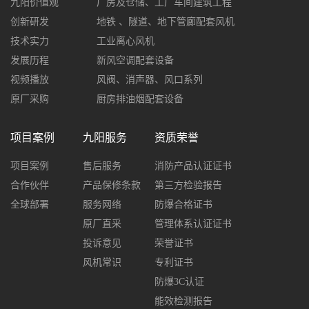
九阳价值观
厂房及仓储、工厂车间建筑工程
创新研发
地铁 、隧道、地下管廊配套风机
技术实力
工业离心风机
发展历程
新风空调配套设备
视频播放
风阀、消声器、风口系列
原厂采购
厨房排油烟配套设备
项目案例
九阳服务
资质荣誉
项目案例
售后服务
消防产品认证证书
合作伙伴
产品保修条款
第三方检验报告
全球部署
服务网络
防爆合格证书
原厂直采
管理体系认证证书
投诉意见
荣誉证书
风机常识
专利证书
防爆3C认证
能效检测报告