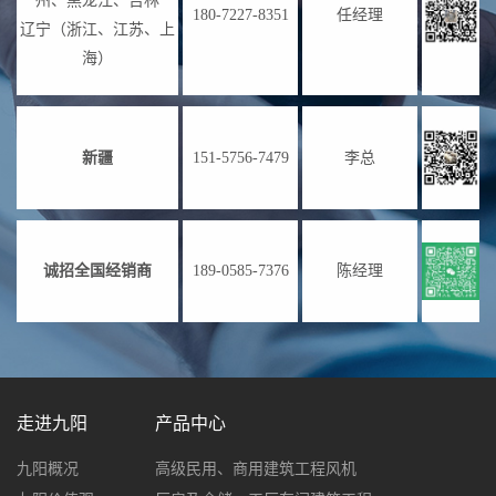
州、黑龙江、吉林
180-7227-8351
任经理
辽宁（浙江、江苏、上
海）
新疆
151-5756-7479
李总
诚招全国经销商
189-0585-7376
陈经理
走进九阳
产品中心
九阳概况
高级民用、商用建筑工程风机