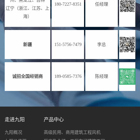
州、黑龙江、吉林
180-7227-8351
任经理
辽宁（浙江、江苏、上
海）
新疆
151-5756-7479
李总
诚招全国经销商
189-0585-7376
陈经理
走进九阳
产品中心
九阳概况
高级民用、商用建筑工程风机