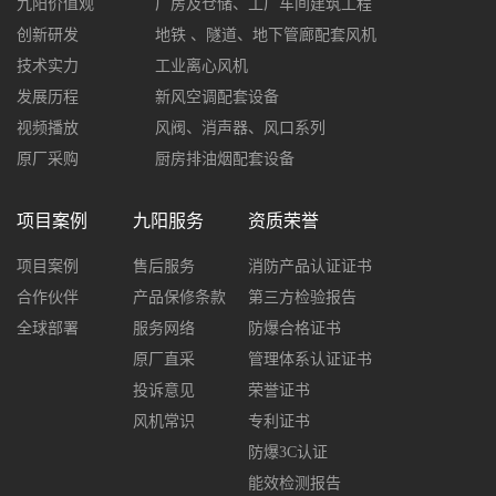
九阳价值观
厂房及仓储、工厂车间建筑工程
创新研发
地铁 、隧道、地下管廊配套风机
技术实力
工业离心风机
发展历程
新风空调配套设备
视频播放
风阀、消声器、风口系列
原厂采购
厨房排油烟配套设备
项目案例
九阳服务
资质荣誉
项目案例
售后服务
消防产品认证证书
合作伙伴
产品保修条款
第三方检验报告
全球部署
服务网络
防爆合格证书
原厂直采
管理体系认证证书
投诉意见
荣誉证书
风机常识
专利证书
防爆3C认证
能效检测报告