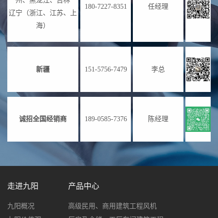
州、黑龙江、吉林
180-7227-8351
任经理
辽宁（浙江、江苏、上
海）
新疆
151-5756-7479
李总
诚招全国经销商
189-0585-7376
陈经理
走进九阳
产品中心
九阳概况
高级民用、商用建筑工程风机