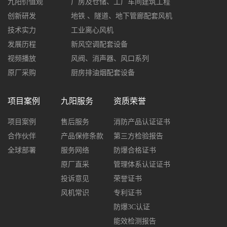
九阳价值观
厂房及仓储、工厂车间建筑工程
创新研发
地铁 、隧道、地下管廊配套风机
技术实力
工业离心风机
发展历程
新风空调配套设备
视频播放
风阀、消声器、风口系列
原厂采购
厨房排油烟配套设备
项目案例
九阳服务
资质荣誉
项目案例
售后服务
消防产品认证证书
合作伙伴
产品保修条款
第三方检验报告
全球部署
服务网络
防爆合格证书
原厂直采
管理体系认证证书
投诉意见
荣誉证书
风机常识
专利证书
防爆3C认证
能效检测报告