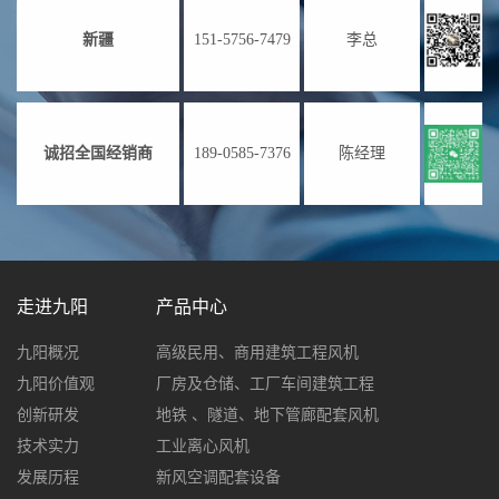
新疆
151-5756-7479
李总
诚招全国经销商
189-0585-7376
陈经理
走进九阳
产品中心
九阳概况
高级民用、商用建筑工程风机
九阳价值观
厂房及仓储、工厂车间建筑工程
创新研发
地铁 、隧道、地下管廊配套风机
技术实力
工业离心风机
发展历程
新风空调配套设备