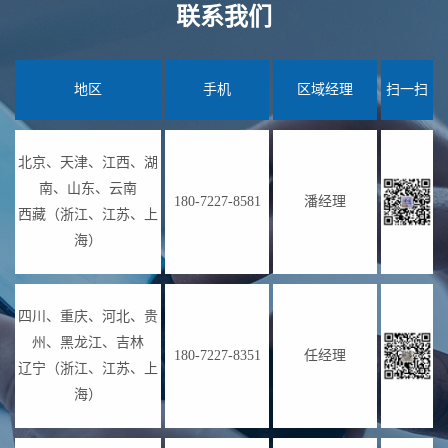
联系我们
地区
手机
区域经理
扫一扫
北京、天津、江西、湖
南、山东、云南
180-7227-8581
潘经理
西藏（浙江、江苏、上
海）
四川、重庆、河北、贵
州、黑龙江、吉林
180-7227-8351
任经理
辽宁（浙江、江苏、上
海）