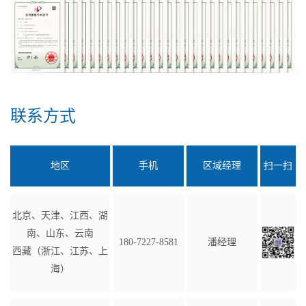
联系方式
地区
手机
区域经理
扫一扫
北京、天津、江西、湖
南、山东、云南
180-7227-8581
潘经理
西藏（浙江、江苏、上
海）