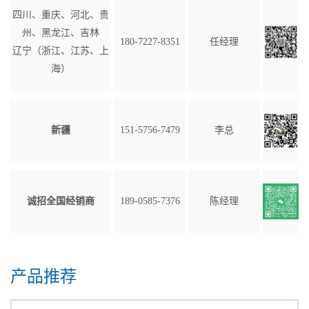
四川、重庆、河北、贵
州、黑龙江、吉林
180-7227-8351
任经理
辽宁（浙江、江苏、上
海）
新疆
151-5756-7479
李总
诚招全国经销商
189-0585-7376
陈经理
产品推荐