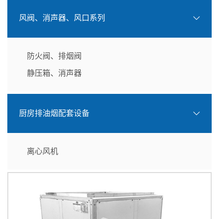
风阀、消声器、风口系列
防火阀、排烟阀
静压箱、消声器
厨房排油烟配套设备
离心风机