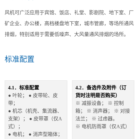
型，Ⅱ型为双速，配用双速电机，实现两档调
风机可广泛应用于宾馆、饭店、礼堂、影剧院、地下室、厂
速，可满足用户对不同工况点性能调节的需
矿企业、办公楼，高档楼盘地下室，城市管廊，等场所通风
要。风机也可配用变频电机和变频控制器，实
排烟，特别适用于需要低噪声、大风量通风排烟的场所。
现变频 调速，建议调节频率锁定在范围25Hz～
50Hz。
标准配置
为适应防爆环境需要，风机可做成防爆风
机，防爆等级为EXdⅡBT4，适用于易燃、易
爆气体的场所。
4.1．标准配置
4.2．备选件及附件（订
为适应不同场所噪声的要求，风机均可配
● 叶轮； ● 皮带轮、皮
货时注明是否购买）
不同长度的消声器，也可将风机消声型箱本加
带；
※ 减振设备； ※ 控制
● 机芯（机壳、集流器、
箱； ※ 消声器； ※ 对接
厚，以降低风机噪声。
支架）； ● 皮带罩（仅A
法兰； ※ 过虑器。
风机可加配初效、中效或高效过滤器，以
式）；
※ 电机防雨罩（仅A式）
● 电机； ● 消声型箱体；
提高空气的清洁度，配置过滤器时应考虑实际