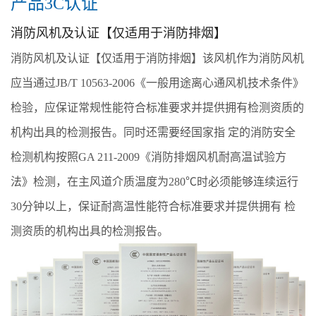
产品3C认证
消防风机及认证【仅适用于消防排烟】
消防风机及认证【仅适用于消防排烟】该风机作为消防风机
应当通过JB/T 10563-2006《一般用途离心通风机技术条件》
检验，应保证常规性能符合标准要求并提供拥有检测资质的
机构出具的检测报告。同时还需要经国家指 定的消防安全
检测机构按照GA 211-2009《消防排烟风机耐高温试验方
法》检测，在主风道介质温度为280℃时必须能够连续运行
30分钟以上，保证耐高温性能符合标准要求并提供拥有 检
测资质的机构出具的检测报告。