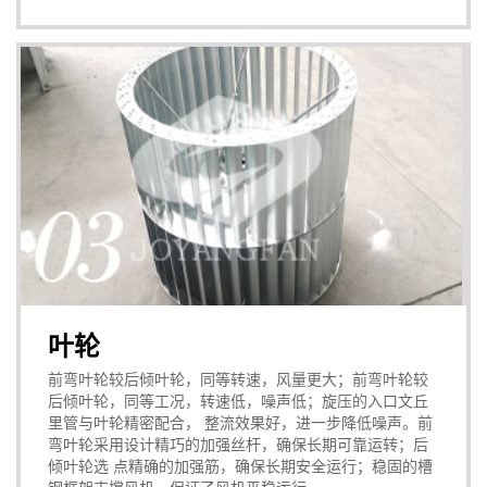
叶轮
前弯叶轮较后倾叶轮，同等转速，风量更大；前弯叶轮较
后倾叶轮，同等工况，转速低，噪声低；旋压的入口文丘
里管与叶轮精密配合， 整流效果好，进一步降低噪声。前
弯叶轮采用设计精巧的加强丝杆，确保长期可靠运转；后
倾叶轮选 点精确的加强筋，确保长期安全运行；稳固的槽