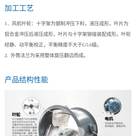
加工工艺
1．风机叶轮：十字架为钢制冲压下料，液压成形，叶片为
铝合金冲压后液压成形，叶片与十字架铆接装配成形。叶轮
经静、动平衡校正，平衡精度不大于G5.6级。
2. 外筒法兰为采用整体旋压翻边而成。
产品结构性能