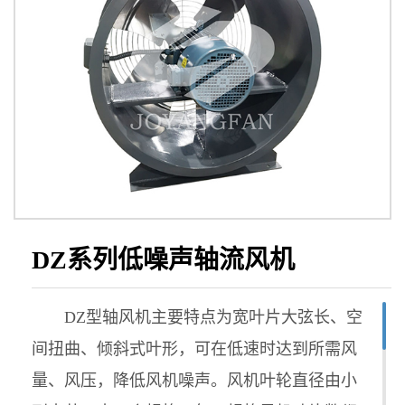
DZ系列低噪声轴流风机
DZ型轴风机主要特点为宽叶片大弦长、空
间扭曲、倾斜式叶形，可在低速时达到所需风
量、风压，降低风机噪声。风机叶轮直径由小