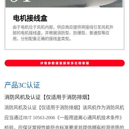
电机接线盒
由于电机位于风机内部，供应商应提供将接线引至风机外
部的电机接线盒，并根据消防型、防爆型、普通型等应
用，分别配备正确的接线盒类型。
产品3C认证
消防风机及认证【仅适用于消防排烟】
消防风机及认证【仅适用于消防排烟】该风机作为消防风机
应当通过JB/T 10563-2006《一般用途离心通风机技术条件》
检验，应保证常规性能符合标准要求并提供拥有检测资质的