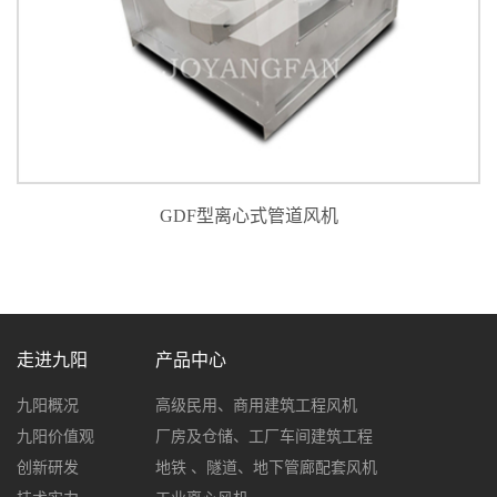
GDF型离心式管道风机
走进九阳
产品中心
九阳概况
高级民用、商用建筑工程风机
九阳价值观
厂房及仓储、工厂车间建筑工程
创新研发
地铁 、隧道、地下管廊配套风机