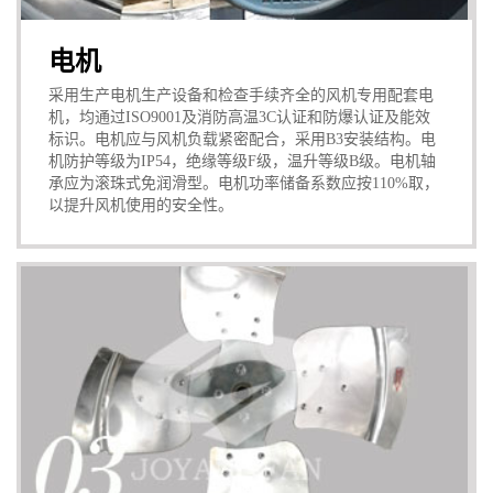
电机
采用生产电机生产设备和检查手续齐全的风机专用配套电
机，均通过ISO9001及消防高温3C认证和防爆认证及能效
标识。电机应与风机负载紧密配合，采用B3安装结构。电
机防护等级为IP54，绝缘等级F级，温升等级B级。电机轴
承应为滚珠式免润滑型。电机功率储备系数应按110%取，
以提升风机使用的安全性。