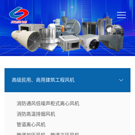
高级民用、商用建筑工程风机
消防通风低噪声柜式离心风机
消防高温排烟风机
管道离心风机