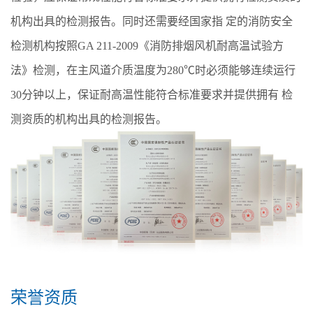
机构出具的检测报告。同时还需要经国家指 定的消防安全
检测机构按照GA 211-2009《消防排烟风机耐高温试验方
法》检测，在主风道介质温度为280℃时必须能够连续运行
30分钟以上，保证耐高温性能符合标准要求并提供拥有 检
测资质的机构出具的检测报告。
荣誉资质