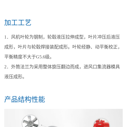
加工工艺
1．风机叶轮为钢制，轮毂液压拉伸成型，叶片冲压后液压
成形，叶片与轮毂焊接装配成形。叶轮经静、动平衡校正，
平衡精度不大于G5.6级。
2．外筒法兰为采用整体旋压翻边而成，进风口集流器模具
液压成形。
产品结构性能