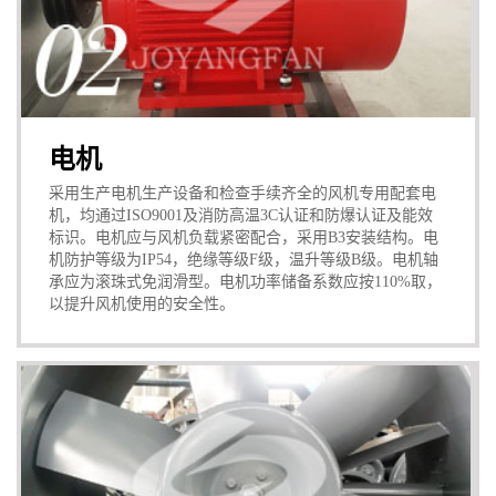
电机
采用生产电机生产设备和检查手续齐全的风机专用配套电
机，均通过ISO9001及消防高温3C认证和防爆认证及能效
标识。电机应与风机负载紧密配合，采用B3安装结构。电
机防护等级为IP54，绝缘等级F级，温升等级B级。电机轴
承应为滚珠式免润滑型。电机功率储备系数应按110%取，
以提升风机使用的安全性。