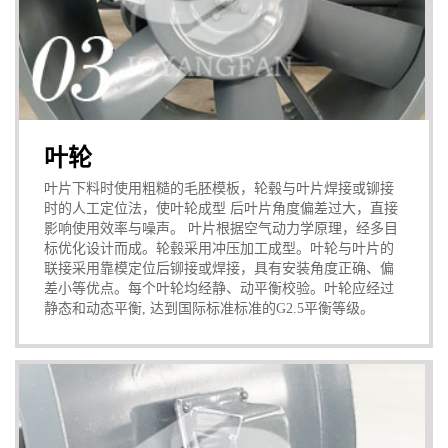
叶轮
叶片下料时使用粗糙的毛胚模板，轮毂与叶片焊接或铆接
时的人工定位法，使叶轮成型 后叶片角度偏差过大，直接
影响使用效率与噪声。 叶片根据空气动力学原理，经多目
标优化设计而成。轮毂采用冲压加工成型。叶轮与叶片的
联接采用靠模定位后铆接或焊接，具有安装角度正确、偏
差小等优点。每个叶轮均经静、动平衡校验。叶轮应经过
静态和动态平衡, 达到国际标准标准的G2.5平衡等级。