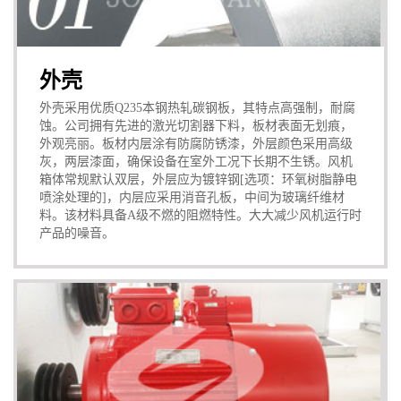
外壳
外壳采用优质Q235本钢热轧碳钢板，其特点高强制，耐腐
蚀。公司拥有先进的激光切割器下料，板材表面无划痕，
外观亮丽。板材内层涂有防腐防锈漆，外层颜色采用高级
灰，两层漆面，确保设备在室外工况下长期不生锈。风机
箱体常规默认双层，外层应为镀锌钢[选项：环氧树脂静电
喷涂处理的]，内层应采用消音孔板，中间为玻璃纤维材
料。该材料具备A级不燃的阻燃特性。大大减少风机运行时
产品的噪音。