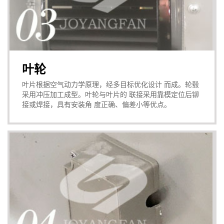
叶轮
叶片根据空气动力学原理，经多目标优化设计 而成。轮毂
采用冲压加工成型。叶轮与叶片的 联接采用靠模定位后铆
接或焊接，具有安装角 度正确、偏差小等优点。