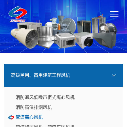
高级民用、商用建筑工程风机
消防通风低噪声柜式离心风机
消防高温排烟风机
管道离心风机