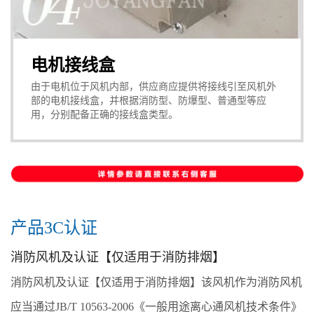
电机接线盒
由于电机位于风机内部，供应商应提供将接线引至风机外
部的电机接线盒，并根据消防型、防爆型、普通型等应
用，分别配备正确的接线盒类型。
产品3C认证
消防风机及认证【仅适用于消防排烟】
消防风机及认证【仅适用于消防排烟】该风机作为消防风机
应当通过JB/T 10563-2006《一般用途离心通风机技术条件》