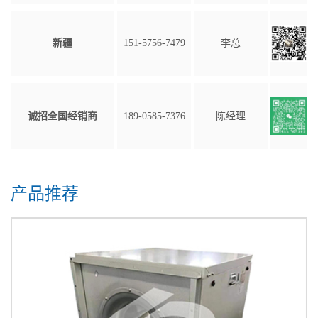
新疆
151-5756-7479
李总
诚招全国经销商
189-0585-7376
陈经理
产品推荐