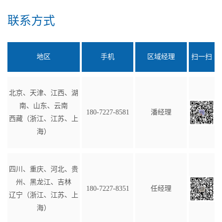
联系方式
地区
手机
区域经理
扫一扫
北京、天津、江西、湖
南、山东、云南
180-7227-8581
潘经理
西藏（浙江、江苏、上
海）
四川、重庆、河北、贵
州、黑龙江、吉林
180-7227-8351
任经理
辽宁（浙江、江苏、上
海）