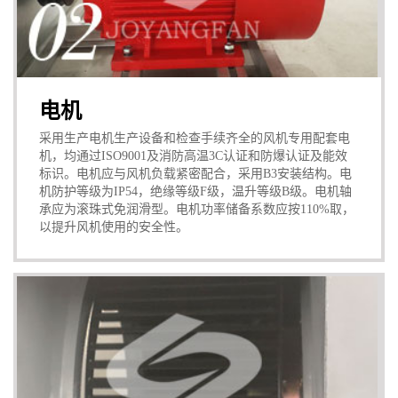
电机
采用生产电机生产设备和检查手续齐全的风机专用配套电
机，均通过ISO9001及消防高温3C认证和防爆认证及能效
标识。电机应与风机负载紧密配合，采用B3安装结构。电
机防护等级为IP54，绝缘等级F级，温升等级B级。电机轴
承应为滚珠式免润滑型。电机功率储备系数应按110%取，
以提升风机使用的安全性。