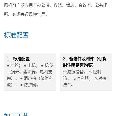
风机可广泛应用于办公楼、宾馆、饭店、会议室、公共场
所、商场等通风换气用。
标准配置
1．标准配置
2．备选件及附件（订货
● 叶轮； ● 电机； ● 机壳
时注明是否购买）
（蜗壳、集流器、电机支
※减振设备； ※控制
架）； ● 消声棉（仅消声
箱； ※消声器； ※对接
型）； ● 防护网。
法兰。