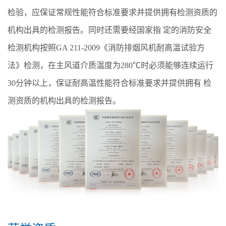
检验，应保证常规性能符合标准要求并提供拥有检测资质的
机构出具的检测报告。同时还需要经国家指 定的消防安全
检测机构按照GA 211-2009《消防排烟风机耐高温试验方
法》检测，在主风道介质温度为280℃时必须能够连续运行
30分钟以上，保证耐高温性能符合标准要求并提供拥有 检
测资质的机构出具的检测报告。