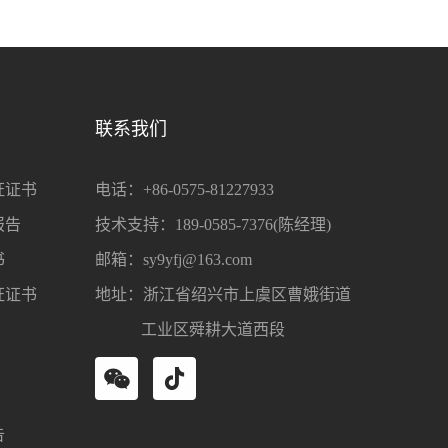
联系我们
证证书
电话：+86-0575-81227933
报告
技术支持：189-0585-7376(陈经理)
书
邮箱：sy9yfj@163.com
证证书
地址：浙江省绍兴市上虞区曹娥街道
工业区舜耕大道西段
告