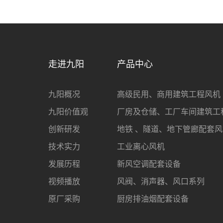
走进九阳
产品中心
九阳概况
高级民用、商用建筑工程风机
九阳价值观
厂房及仓储、工厂车间建筑工
创新研发
地铁 、隧道、地下管廊配套风
技术实力
工业离心风机
发展历程
新风空调配套设备
视频播放
风阀、消声器、风口系列
原厂采购
厨房排油烟配套设备