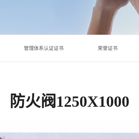
认证证书
荣誉证书
专利证书
防火阀1250X1000