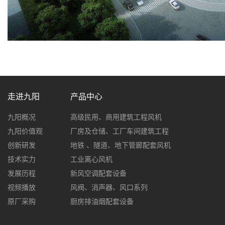
走进九阳
产品中心
九阳概况
高级民用、商用建筑工程风机
九阳价值观
厂房及仓储、工厂车间建筑工程
创新研发
地铁 、隧道、地下管廊配套风机
技术实力
工业离心风机
发展历程
新风空调配套设备
视频播放
风阀、消声器、风口系列
原厂采购
厨房排油烟配套设备