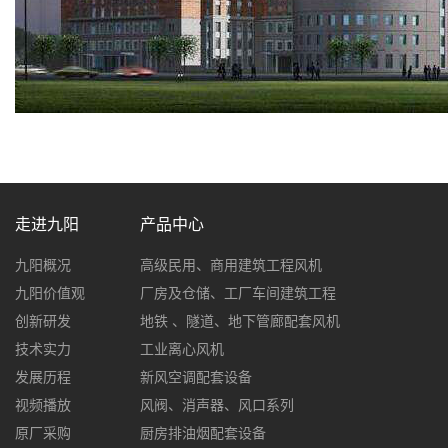
走进九阳
产品中心
九阳概况
高级民用、商用建筑工程风机
九阳价值观
厂房及仓储、工厂车间建筑工程
创新研发
地铁 、隧道、地下管廊配套风机
技术实力
工业离心风机
发展历程
新风空调配套设备
视频播放
风阀、消声器、风口系列
原厂采购
厨房排油烟配套设备